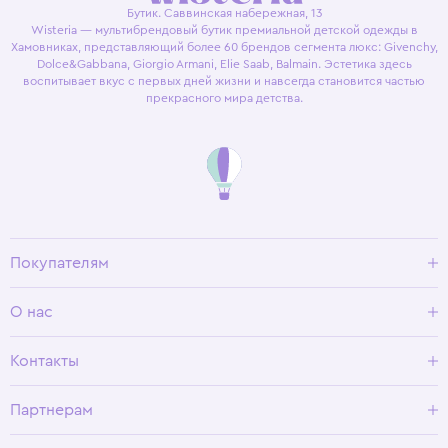
Бутик. Саввинская набережная, 13
Wisteria — мультибрендовый бутик премиальной детской одежды в
Хамовниках, представляющий более 60 брендов сегмента люкс: Givenchy,
Dolce&Gabbana, Giorgio Armani, Elie Saab, Balmain. Эстетика здесь
воспитывает вкус с первых дней жизни и навсегда становится частью
прекрасного мира детства.
Покупателям
Доставка и оплата
О нас
Условия возврата
Гид по размерам
О Wisteria
Контакты
Программа лояльности
Партнерам