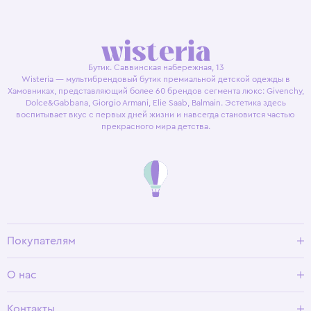
Бутик. Саввинская набережная, 13
Wisteria — мультибрендовый бутик премиальной детской одежды в
Хамовниках, представляющий более 60 брендов сегмента люкс: Givenchy,
Dolce&Gabbana, Giorgio Armani, Elie Saab, Balmain. Эстетика здесь
воспитывает вкус с первых дней жизни и навсегда становится частью
прекрасного мира детства.
Покупателям
Доставка и оплата
О нас
Условия возврата
Гид по размерам
О Wisteria
Контакты
Программа лояльности