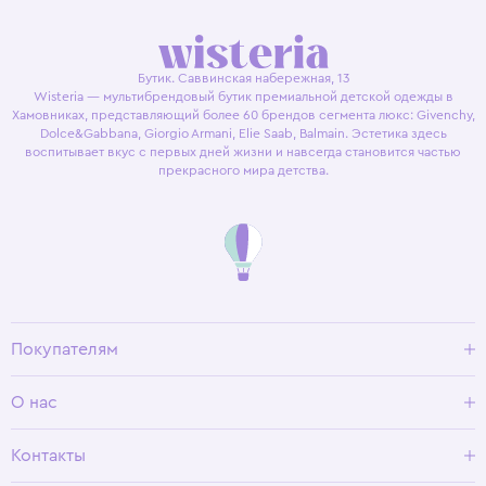
Бутик. Саввинская набережная, 13
Wisteria — мультибрендовый бутик премиальной детской одежды в
Хамовниках, представляющий более 60 брендов сегмента люкс: Givenchy,
Dolce&Gabbana, Giorgio Armani, Elie Saab, Balmain. Эстетика здесь
воспитывает вкус с первых дней жизни и навсегда становится частью
прекрасного мира детства.
Покупателям
Доставка и оплата
О нас
Условия возврата
Гид по размерам
О Wisteria
Контакты
Программа лояльности