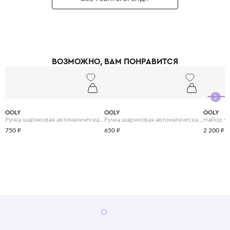
например, «каракули-минутки» или «радужные перья», что добавляет
игре элемент юмора. В каталоге Ooly можно найти маркеры с кисточкой,
блёстками, неоновые фломастеры, акварельные краски в стиках, а также
карандаши с ластиком в виде забавных животных. Ooly помогает
родителям организовать досуг ребёнка так, чтобы он проводил время за
планшетом меньше, а за рисованием - больше. Выбирая Ooly, вы дарите
ВОЗМОЖНО, ВАМ ПОНРАВИТСЯ
своему ребёнку возможность творить без границ, развивая
воображение и мелкую моторику в самой увлекательной форме.
OOLY
OOLY
OOLY
Ручка шариковая автоматическая с 6 цветами "Лама"
Ручка шариковая автоматическая с 6 цветами "Комиксы"
750 ₽
650 ₽
2 200 ₽