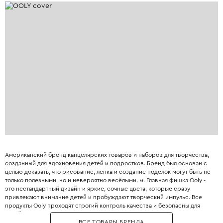
Американский бренд канцелярских товаров и наборов для творчества,
созданный для вдохновения детей и подростков. Бренд был основан с
целью доказать, что рисование, лепка и создание поделок могут быть не
только полезными, но и невероятно весёлыми. м. Главная фишка Ooly -
это нестандартный дизайн и яркие, сочные цвета, которые сразу
привлекают внимание детей и пробуждают творческий импульс. Все
продукты Ooly проходят строгий контроль качества и безопасны для
детей: они не содержат токсичных веществ и имеют возрастную
ВСЕ ТОВАРЫ БРЕНДА
маркировку. Бренд придумывает забавные названия для своих товаров,