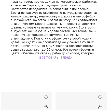
Итальянский бренд, который с 1966 года с
идеальное нижнее бельё и колготки для д
пара колготок производится на историчес
в регионе Марке, где традиции трикотажн
мастерства передаются из поколения в по
Бренд использует исключительно натураль
хлопок, кашемир, мериносовую шерсть и
высочайшего качества. Колготки Story Lor
анатомическим кроем, эластичным поясом
швами, которые не натирают нежную кожу. 
выпускает как базовые модели пастельных 
праздничные варианты с кружевом и неж
аппликациями. Колготки с эффектом «вто
идеально сидят и не сползают даже у самы
детей. Бренд Story Loris выбирают за долг
вещи выдерживают до 50 стирок без поте
цвета. Обеспечьте своему ребёнку комфо
начинается с первого слоя одежды.
ВСЕ ТОВАРЫ БРЕНДА