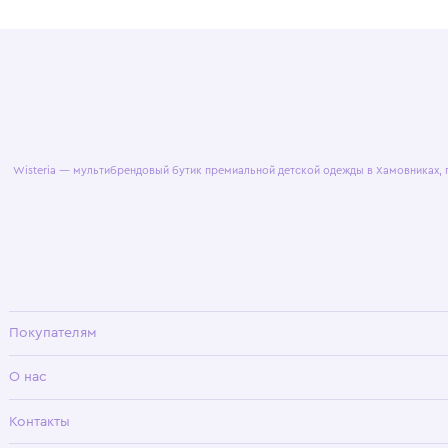
© 2025 WisteriaKids
Публична