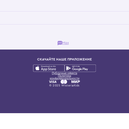
Бутик. Саввинская набережная, 13
ках, представляющий более 60 брендов сегмента люкс: Givenchy, Dolce&Gab
и навсегда становится частью прекрасного мира детс