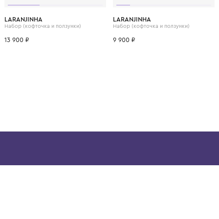
ВОЗМОЖНО, ВАМ ПОНРАВ
9 мес.
3 мес.
6 мес.
9 мес.
3 мес.
6 мес.
LARANJINHA
LARANJINHA
Набор (кофточка и ползунки)
Набор (кофточка и пол
13 900 ₽
9 900 ₽
ой детской одежды в
в сегмента люкс: Givenchy,