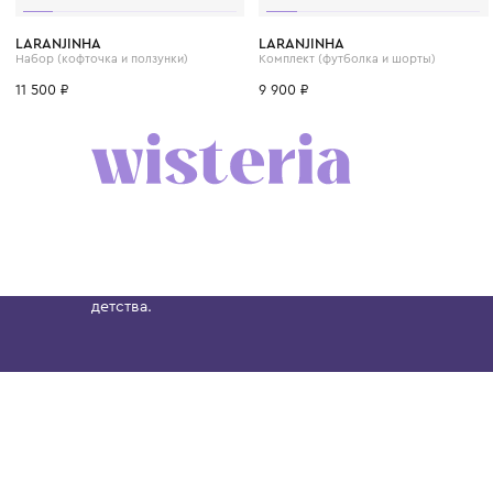
3 мес.
6 мес.
9 мес.
1 год
1+ год
6 мес.
LARANJINHA
LARANJINHA
Набор (кофточка и ползунки)
Комплект (футболка и шорты)
11 500 ₽
9 900 ₽
Бутик. Саввинская набережная, 13
Wisteria — мультибрендовый бутик премиальн
Хамовниках, представляющий более 60 брендо