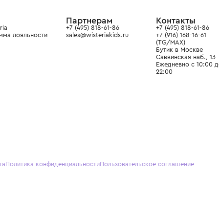
ain. Эстетика здесь воспитывает
тся частью прекрасного мира
О нас
Партнерам
Кон
О Wisteria
+7 (495) 818-61-86
+7 (49
Программа лояльности
sales@wisteriakids.ru
+7 (91
(TG/M
Бутик
Саввин
Ежедн
22:00