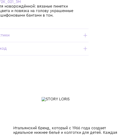
Бесплатная доставка от 15 000 ₽ по всей России
Подробнее о продукте
Арт. 21270-Y2K_021_3M
Комплект для новорождённой: вязаные пинетки
молочного цвета и повязка на голову украшенные
объёмными шифоновыми бантами в тон.
Характеристики
Состав и уход