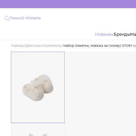
Поиск
О Wisteria
Новинки
Бре
Главная
/
Девочкам
/
Комплекты
/
Набор (пинетки, повязка на голову)