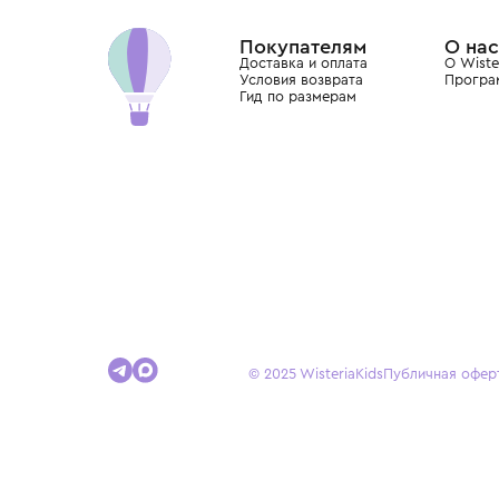
Dolce&Gabbana, Giorgio Armani, Elie Saab, Balm
вкус с первых дней жизни и навсегда станови
детства.
Покупателям
Доставка и оплата
Условия возврата
Гид по размерам