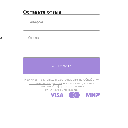
такты
Оставьте отзыв
5) 818-61-86
6) 168-16-61
AX)
 в Москве
ская наб., 13
евно с 10:00 до