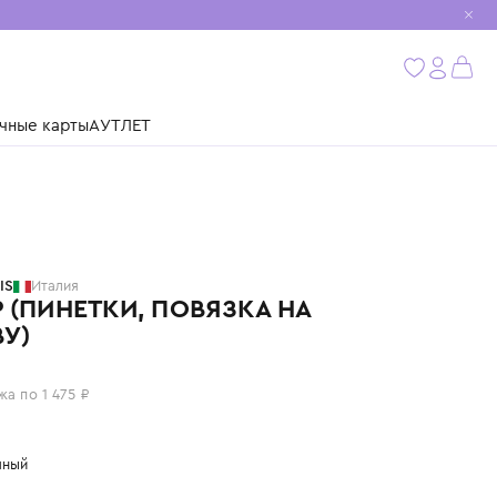
мобиль
бнее
ушки
Подарочные карты
АУТЛЕТ
STORY LORIS
Италия
НАБОР (ПИНЕТКИ, ПОВЯЗКА НА
ГОЛОВУ)
5 900 ₽
или 4 платежа по 1 475 ₽