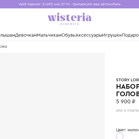
Valet-паркинг: 8 (495) 445-27-72 - припаркуем ваш авто
Бесплатная доставка при заказе от 15 000 ₽
Установите приложение, чтобы покупки были еще удо
нды
Малышам
Девочкам
Мальчикам
Обувь
Аксессуары
Игр
 STORY LORIS