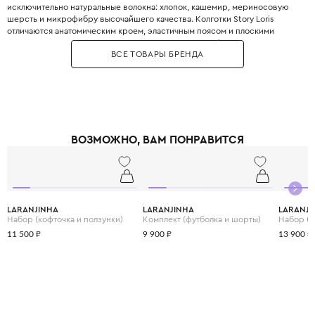
исключительно натуральные волокна: хлопок, кашемир, мериносовую
шерсть и микрофибру высочайшего качества. Колготки Story Loris
отличаются анатомическим кроем, эластичным поясом и плоскими
швами, которые не натирают нежную кожу. Story Loris выпускает как
ВСЕ ТОВАРЫ БРЕНДА
базовые модели пастельных тонов, так и праздничные варианты с
кружевом и нежными аппликациями. Колготки с эффектом «второй
кожи» идеально сидят и не сползают даже у самых активных детей.
Бренд Story Loris выбирают за долговечность: вещи выдерживают до 50
стирок без потери формы и цвета. Обеспечьте своему ребёнку
комфорт, который начинается с первого слоя одежды.
ВОЗМОЖНО, ВАМ ПОНРАВИТСЯ
LARANJINHA
LARANJINHA
LARANJI
Набор (кофточка и ползунки)
Комплект (футболка и шорты)
Набор (к
11 500 ₽
9 900 ₽
13 900 ₽