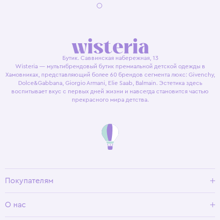
Бутик. Саввинская набережная, 13
Wisteria — мультибрендовый бутик премиальной детской одежды в
Хамовниках, представляющий более 60 брендов сегмента люкс: Givenchy,
Dolce&Gabbana, Giorgio Armani, Elie Saab, Balmain. Эстетика здесь
воспитывает вкус с первых дней жизни и навсегда становится частью
прекрасного мира детства.
Покупателям
Доставка и оплата
О нас
Условия возврата
Гид по размерам