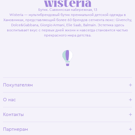
Бутик. Саввинская набережная, 13
Wisteria — мультибрендовый бутик премиальной детской одежды в
Хамовниках, представляющий более 60 брендов сегмента люкс: Givenchy,
Dolce&Gabbana, Giorgio Armani, Elie Saab, Balmain. Эстетика здесь
воспитывает вкус с первых дней жизни и навсегда становится частью
прекрасного мира детства.
Покупателям
Доставка и оплата
О нас
Условия возврата
Гид по размерам
О Wisteria
Контакты
Программа лояльности
Партнерам