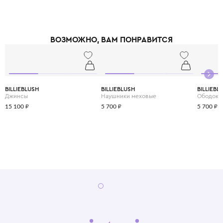
ВОЗМОЖНО, ВАМ ПОНРАВИТСЯ
BILLIEBLUSH
BILLIEBLUSH
BILLIEBL
Джинсы
Наушники меховые
Ободок
15 100 ₽
5 700 ₽
5 700 ₽