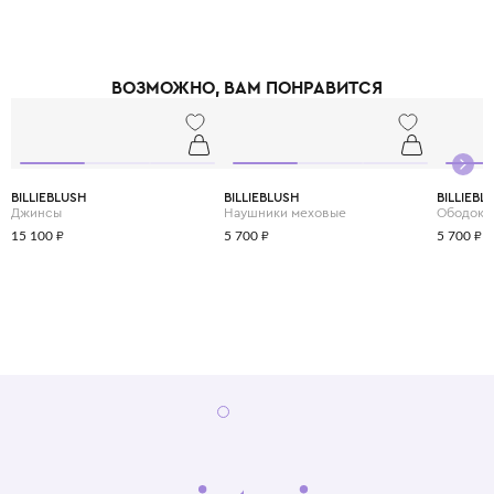
ВОЗМОЖНО, ВАМ ПОНРАВИТСЯ
BILLIEBLUSH
BILLIEBLUSH
BILLIEBL
Джинсы
Наушники меховые
Ободок
15 100 ₽
5 700 ₽
5 700 ₽