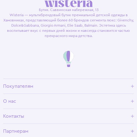
Бутик. Саввинская набережная, 13
Wisteria — мультибрендовый бутик премиальной детской одежды в
Хамовниках, представляющий более 60 брендов сегмента люкс: Givenchy,
Dolce&Gabbana, Giorgio Armani, Elie Saab, Balmain. Эстетика здесь
воспитывает вкус с первых дней жизни и навсегда становится частью
прекрасного мира детства.
Покупателям
Доставка и оплата
О нас
Условия возврата
Гид по размерам
О Wisteria
Контакты
Программа лояльности
Партнерам