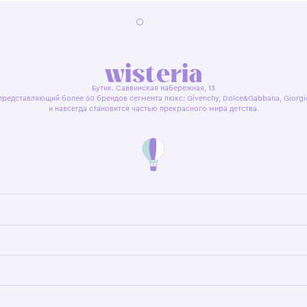
я оферта
Политика конфиденциальности
Пользовательское согл
Бутик. Саввинская набережная, 13
ках, представляющий более 60 брендов сегмента люкс: Givenchy, Dolce&Gab
и навсегда становится частью прекрасного мира детс