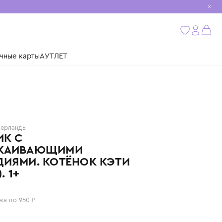
мобиль
бнее
ушки
Подарочные карты
АУТЛЕТ
ZAZU
Нидерланды
НОЧНИК С
УСПОКАИВАЮЩИМИ
МЕЛОДИЯМИ. КОТЁНОК КЭТИ
(KATIE). 1+
3 800 ₽