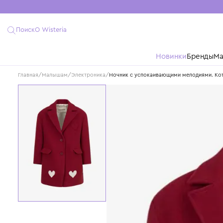
Поиск
О Wisteria
Новинки
Бре
Главная
/
Малышам
/
Электроника
/
Ночник с успокаивающими мелодиям