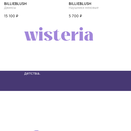
4 года
6 лет
8 лет
10 лет
12 лет
BILLIEBLUSH
BILLIEBLUSH
Джинсы
Наушники меховые
15 100 ₽
5 700 ₽
Бутик. Саввинская набережная, 13
Wisteria — мультибрендовый бутик премиальн
Хамовниках, представляющий более 60 брендо
Dolce&Gabbana, Giorgio Armani, Elie Saab, Balm
вкус с первых дней жизни и навсегда станови
детства.