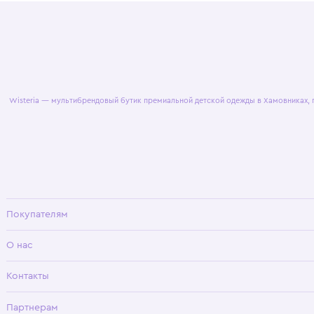
© 2025 WisteriaKids
Публична
Wisteria — мультибрендовый бутик премиальной детской одежды в Хамовни