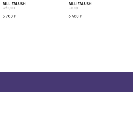
ВОЗМОЖНО, ВАМ ПОНРАВ
BILLIEBLUSH
BILLIEBLUSH
Ободок
Шарф
5 700 ₽
6 400 ₽
ой детской одежды в
в сегмента люкс: Givenchy,
ain. Эстетика здесь воспитывает
тся частью прекрасного мира