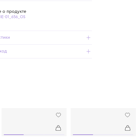
Самовывоз из бутика
Бесплатная доставка от 15 000 ₽ по всей России
Подробнее о продукте
Арт. ZA-KATIE-01_656_OS
Характеристики
Состав и уход