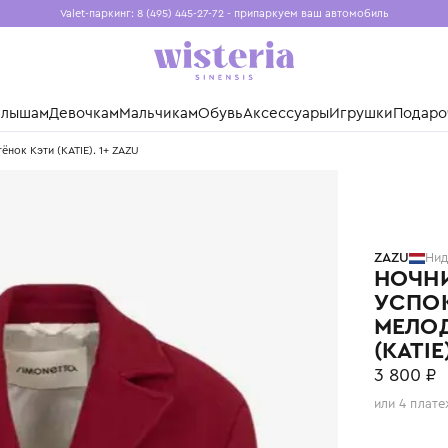
Valet-паркинг: 8 (495) 445-27-72 - припаркуем ваш авто
Бесплатная доставка при заказе от 15 000 ₽
Установите приложение, чтобы покупки были еще удо
нды
Малышам
Девочкам
Мальчикам
Обувь
Аксессуары
Игр
и. Котёнок Кэти (KATIE). 1+ ZAZU