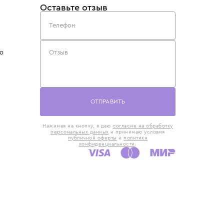
такты
Оставьте отзыв
5) 818-61-86
6) 168-16-61
AX)
 в Москве
ская наб., 13
евно с 10:00 до
ОТПРАВИТЬ