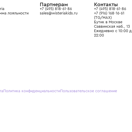
О нас
Партнерам
Кон
О Wisteria
+7 (495) 818-61-86
+7 (49
Программа лояльности
sales@wisteriakids.ru
+7 (91
(TG/M
Бутик
Саввин
Ежедн
22:00