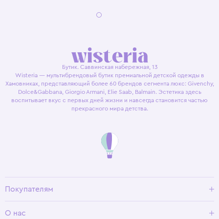
Бутик. Саввинская набережная, 13
Wisteria — мультибрендовый бутик премиальной детской одежды в
Хамовниках, представляющий более 60 брендов сегмента люкс: Givenchy,
Dolce&Gabbana, Giorgio Armani, Elie Saab, Balmain. Эстетика здесь
воспитывает вкус с первых дней жизни и навсегда становится частью
прекрасного мира детства.
Покупателям
Доставка и оплата
О нас
Условия возврата