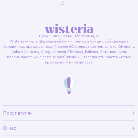
Бутик. Саввинская набережная, 13
Wisteria — мультибрендовый бутик премиальной детской одежды в
Хамовниках, представляющий более 60 брендов сегмента люкс: Givenchy,
Dolce&Gabbana, Giorgio Armani, Elie Saab, Balmain. Эстетика здесь
воспитывает вкус с первых дней жизни и навсегда становится частью
прекрасного мира детства.
Покупателям
Доставка и оплата
О нас
Условия возврата
Гид по размерам