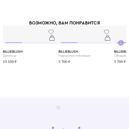
ВОЗМОЖНО, ВАМ ПОНРАВИТСЯ
BILLIEBLUSH
BILLIEBLUSH
BILLIEBL
Джинсы
Наушники меховые
Ободок
15 100 ₽
5 700 ₽
5 700 ₽