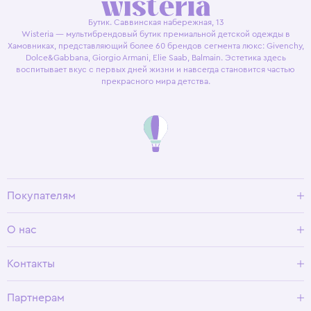
Бутик. Саввинская набережная, 13
Wisteria — мультибрендовый бутик премиальной детской одежды в
Хамовниках, представляющий более 60 брендов сегмента люкс: Givenchy,
Dolce&Gabbana, Giorgio Armani, Elie Saab, Balmain. Эстетика здесь
воспитывает вкус с первых дней жизни и навсегда становится частью
прекрасного мира детства.
Покупателям
Доставка и оплата
О нас
Условия возврата
Гид по размерам
О Wisteria
Контакты
Программа лояльности
Партнерам