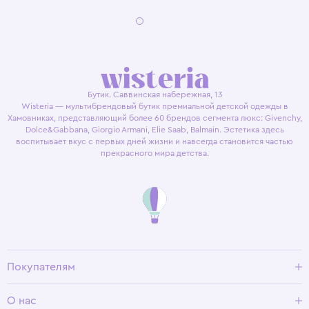
Бутик. Саввинская набережная, 13
Wisteria — мультибрендовый бутик премиальной детской одежды в
Хамовниках, представляющий более 60 брендов сегмента люкс: Givenchy,
Dolce&Gabbana, Giorgio Armani, Elie Saab, Balmain. Эстетика здесь
воспитывает вкус с первых дней жизни и навсегда становится частью
прекрасного мира детства.
Покупателям
Доставка и оплата
О нас
Условия возврата