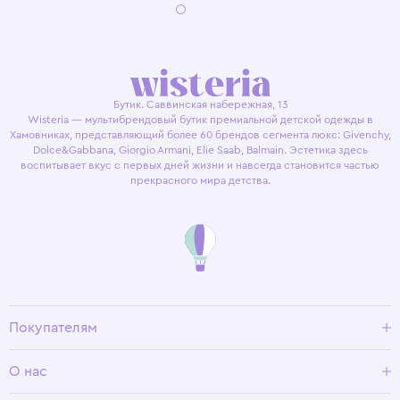
Бутик. Саввинская набережная, 13
Wisteria — мультибрендовый бутик премиальной детской одежды в
Хамовниках, представляющий более 60 брендов сегмента люкс: Givenchy,
Dolce&Gabbana, Giorgio Armani, Elie Saab, Balmain. Эстетика здесь
воспитывает вкус с первых дней жизни и навсегда становится частью
прекрасного мира детства.
Покупателям
Доставка и оплата
О нас
Условия возврата
Гид по размерам