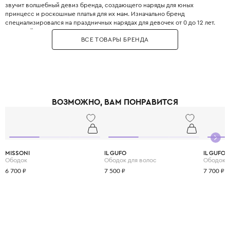
звучит волшебный девиз бренда, создающего наряды для юных
принцесс и роскошные платья для их мам. Изначально бренд
специализировался на праздничных нарядах для девочек от 0 до 12 лет.
С первой же коллекции изделия по достоинству оценили не только
ВСЕ ТОВАРЫ БРЕНДА
маленькие принцессы, но и их знаменитые родители, что и подарило
бренду ошеломительно быстрый успех. Все изделия бренда создаются
вручную из материалов исключительного качества. А сочетание
премиальных тканей с богатым декором из кристаллов, эксклюзивного
бисера и пера страуса делает каждый предмет коллекций настоящим
произведением искусства.
ВОЗМОЖНО, ВАМ ПОНРАВИТСЯ
MISSONI
IL GUFO
IL GUFO
Ободок
Ободок для волос
Ободок д
6 700 ₽
7 500 ₽
7 700 ₽