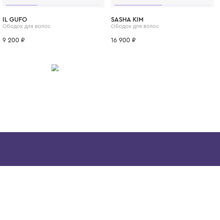
ИТСЯ
IL GUFO
SASHA KIM
Ободок для волос
Ободок для вол
9 200 ₽
16 900 ₽
Скачайте наше
приложение