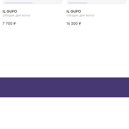
ВОЗМОЖНО, ВАМ ПОНРАВ
IL GUFO
IL GUFO
Ободок для волос
Ободок для волос
7 700 ₽
16 200 ₽
ой детской одежды в
в сегмента люкс: Givenchy,