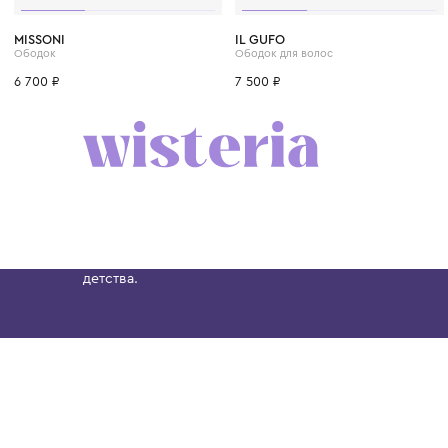
MISSONI
IL GUFO
Ободок
Ободок для волос
6 700 ₽
7 500 ₽
Бутик. Саввинская набережная, 13
Wisteria — мультибрендовый бутик премиальн
Хамовниках, представляющий более 60 брендо