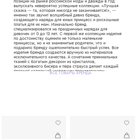
Уникальное сочетание высокого стиля, эле
изысканности помогает бренду занимать 
позиции на рынке российской моды и два
выпускать невероятно успешные коллекци
сказка — та, которая никогда не заканчив
именно так звучит волшебный девиз бренд
создающего наряды для юных принцесс и
платья для их мам. Изначально бренд
специализировался на праздничных наряда
девочек от 0 до 12 лет. С первой же колле
по достоинству оценили не только малень
принцессы, но и их знаменитые родители, ч
подарило бренду ошеломительно быстрый 
изделия бренда создаются вручную из ма
исключительного качества. А сочетание п
тканей с богатым декором из кристаллов,
эксклюзивного бисера и пера страуса дел
предмет коллекций настоящим произведе
ВСЕ ТОВАРЫ БРЕНДА
искусства.