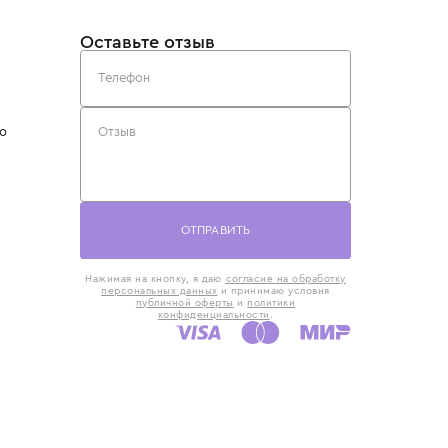
такты
Оставьте отзыв
5) 818-61-86
6) 168-16-61
AX)
 в Москве
ская наб., 13
евно с 10:00 до