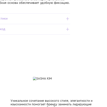
Подробнее о продукте
Арт. УТ-00001247-WHT_001_OS
Ободок украшенный россыпью блестящих кристаллов.
Мягкая и гибкая основа обеспечивает удобную фиксацию.
Характеристики
Состав и уход