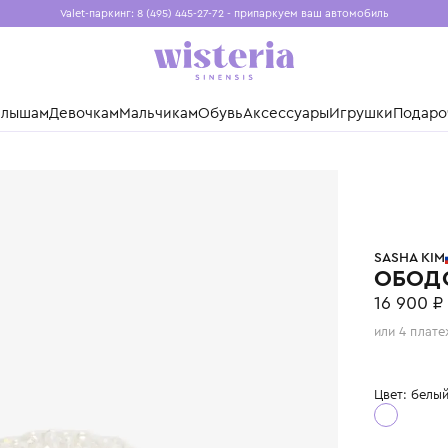
Valet-паркинг: 8 (495) 445-27-72 - припаркуем ваш авто
Бесплатная доставка при заказе от 15 000 ₽
Установите приложение, чтобы покупки были еще удо
нды
Малышам
Девочкам
Мальчикам
Обувь
Аксессуары
Игр