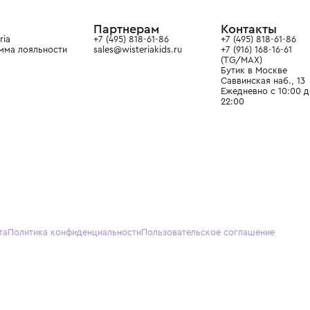
ain. Эстетика здесь воспитывает
тся частью прекрасного мира
О нас
Партнерам
Кон
О Wisteria
+7 (495) 818-61-86
+7 (49
Программа лояльности
sales@wisteriakids.ru
+7 (91
(TG/M
Бутик
Саввин
Ежедн
22:00