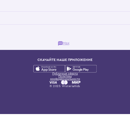
Бутик. Саввинская набережная, 13
ках, представляющий более 60 брендов сегмента люкс: Givenchy, Dolce&Gab
и навсегда становится частью прекрасного мира детс