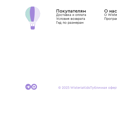
Dolce&Gabbana, Giorgio Armani, Elie Saab, Balm
вкус с первых дней жизни и навсегда станови
детства.
Покупателям
Доставка и оплата
Условия возврата
Гид по размерам