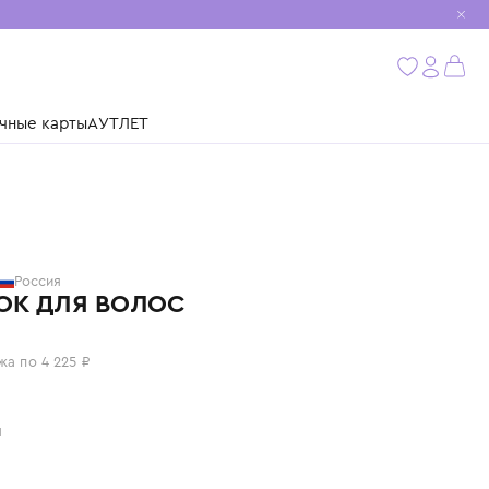
мобиль
бнее
ушки
Подарочные карты
АУТЛЕТ
SASHA KIM
Россия
ОБОДОК ДЛЯ ВОЛОС
16 900 ₽
или 4 платежа по 4 225 ₽
Цвет: белый