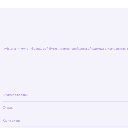
© 2025 WisteriaKids
Публична