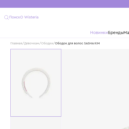
Поиск
О Wisteria
Новинки
Бре
Главная
/
Девочкам
/
Ободки
/
Ободок для волос SASHA KIM