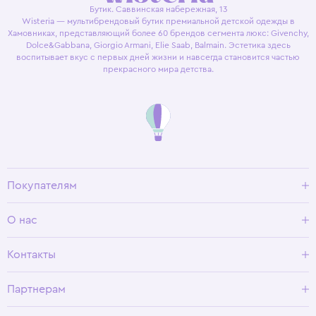
Бутик. Саввинская набережная, 13
Wisteria — мультибрендовый бутик премиальной детской одежды в
Хамовниках, представляющий более 60 брендов сегмента люкс: Givenchy,
Dolce&Gabbana, Giorgio Armani, Elie Saab, Balmain. Эстетика здесь
воспитывает вкус с первых дней жизни и навсегда становится частью
прекрасного мира детства.
Покупателям
Доставка и оплата
О нас
Условия возврата
Гид по размерам
О Wisteria
Контакты
Программа лояльности
Партнерам