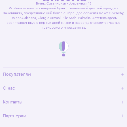
Бутик. Саввинская набережная, 13
Wisteria — мультибрендовый бутик премиальной детской одежды в
Хамовниках, представляющий более 60 брендов сегмента люкс: Givenchy,
Dolce&Gabbana, Giorgio Armani, Elie Saab, Balmain. Эстетика здесь
воспитывает вкус с первых дней жизни и навсегда становится частью
прекрасного мира детства.
Покупателям
Доставка и оплата
О нас
Условия возврата
Гид по размерам
О Wisteria
Контакты
Программа лояльности
Партнерам