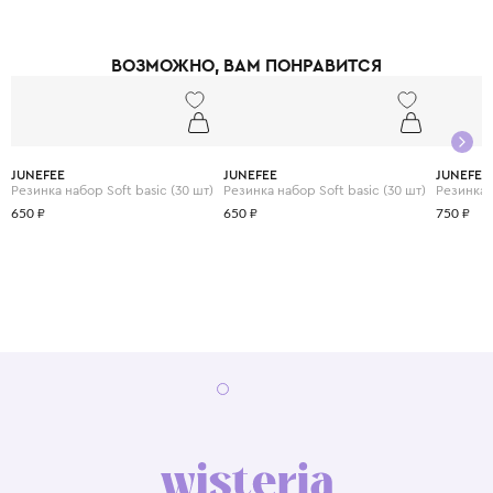
ВОЗМОЖНО, ВАМ ПОНРАВИТСЯ
JUNEFEE
JUNEFEE
JUNEFEE
Резинка набор Soft basic (30 шт)
Резинка набор Soft basic (30 шт)
Резинка b
650 ₽
650 ₽
750 ₽