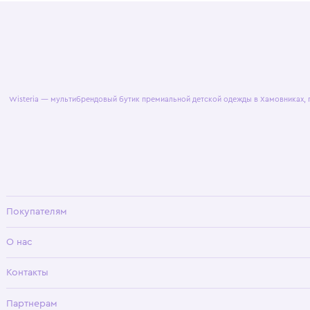
© 2025 WisteriaKids
Публична
Wisteria — мультибрендовый бутик премиальной детской одежды в Хамовни