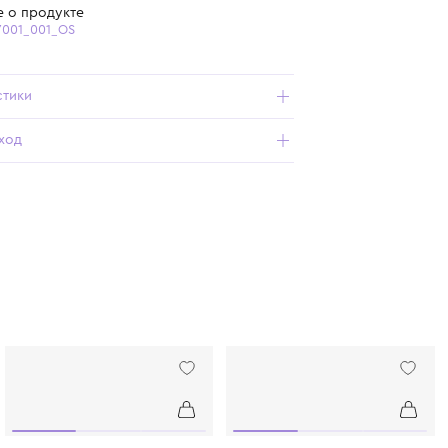
Бесплатная доставка от 15 000 ₽ по всей России
Подробнее о продукте
Арт. 7121037001_001_OS
Характеристики
Состав и уход