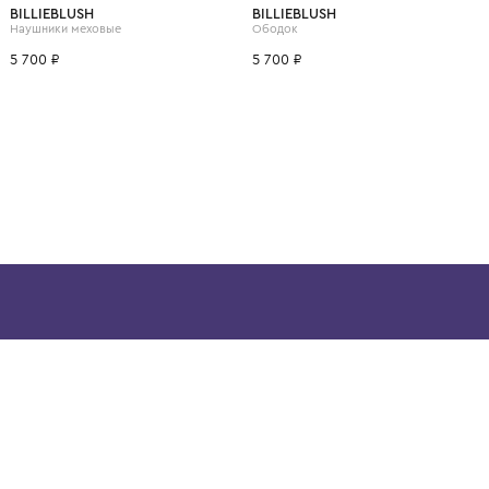
ВОЗМОЖНО, ВАМ ПОНРАВ
10 лет
12 лет
BILLIEBLUSH
BILLIEBLUSH
Наушники меховые
Ободок
5 700 ₽
5 700 ₽
ой детской одежды в
в сегмента люкс: Givenchy,
ain. Эстетика здесь воспитывает
тся частью прекрасного мира