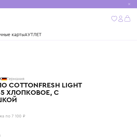
мобиль
бнее
ушки
Подарочные карты
АУТЛЕТ
BILLERBECK
Германия
ОДЕЯЛО COTTONFRESH LIGHT
100/135 ХЛОПКОВОЕ, С
ИГРУШКОЙ
28 400 ₽
или 4 платежа по 7 100 ₽