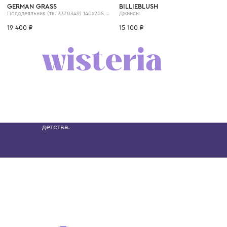
4 года
6 лет
8 лет
GERMAN GRASS
BILLIEBLUSH
Пододеяльник (тк. 3370349) 140х205 отделка кружевом
Джинсы
19 400 ₽
15 100 ₽
Бутик. Саввинская набережная, 13
Wisteria — мультибрендовый бутик премиальн
Хамовниках, представляющий более 60 брендо
Dolce&Gabbana, Giorgio Armani, Elie Saab, Balm
вкус с первых дней жизни и навсегда станови
детства.