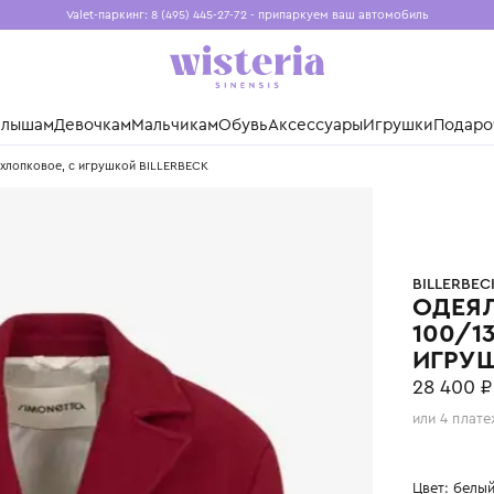
Valet-паркинг: 8 (495) 445-27-72 - припаркуем ваш авто
Бесплатная доставка при заказе от 15 000 ₽
Установите приложение, чтобы покупки были еще удо
нды
Малышам
Девочкам
Мальчикам
Обувь
Аксессуары
Игр
00/135 хлопковое, с игрушкой BILLERBECK