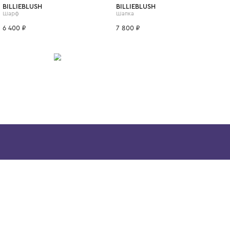
ИТСЯ
One Size
BILLIEBLUSH
BILLIEBLUSH
Шарф
Шапка
6 400 ₽
7 800 ₽
Скачайте наше
приложение