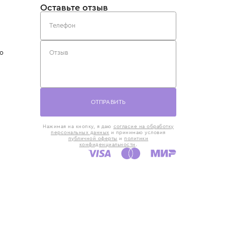
такты
Оставьте отзыв
5) 818-61-86
6) 168-16-61
AX)
 в Москве
ская наб., 13
евно с 10:00 до
ОТПРАВИТЬ