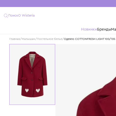
Поиск
О Wisteria
Новинки
Бре
Главная
/
Малышам
/
Постельное белье
/
Одеяло COTTONFRESH LIGHT 1