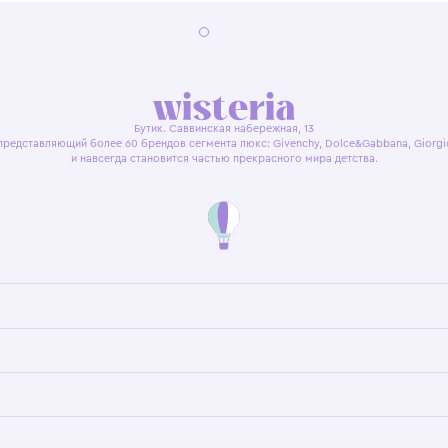
я оферта
Политика конфиденциальности
Пользовательское согл
Бутик. Саввинская набережная, 13
ках, представляющий более 60 брендов сегмента люкс: Givenchy, Dolce&Gab
и навсегда становится частью прекрасного мира детс