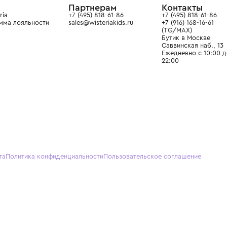
О нас
Партнерам
Кон
О Wisteria
+7 (495) 818-61-86
+7 (49
Программа лояльности
sales@wisteriakids.ru
+7 (91
(TG/M
Бутик
Саввин
Ежедн
22:00