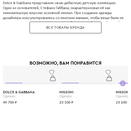
Dolce & Gabbana представили свою дебютную детскую коллекцию.
Один из основателей, Стефано Габбана, охарактеризовал её как
«миниатюрную версию основной линии». При создании одежды
дизайнеры консультировались со многими мамами, чтобы вещи были не
только стильными, но и максимально удобными. Дизайнеры с большой
ВСЕ ТОВАРЫ БРЕНДА
любовью и вниманием перенесли в детский гардероб все коды
взрослой моды: яркие цветочные принты, благородное кружево,
королевские короны, леопардовые узоры и виртуозную филигранную
вышивку, часто выполненную вручную.
Одежда Dolce & Gabbana — это не просто способ выглядеть красиво.
Это возможность подчеркнуть яркую индивидуальность вашего
ребёнка, с ранних лет привить ему уверенность в себе и хороший вкус,
ВОЗМОЖНО, ВАМ ПОНРАВИТСЯ
а главное - сделать его детство по-настоящему незабываемым и
стильным.
DOLCE & GABBANA
MISSONI
MISSONI
Одеяло
Одеяло
Одеяло
49 700 ₽
23 100 ₽
23 100 ₽