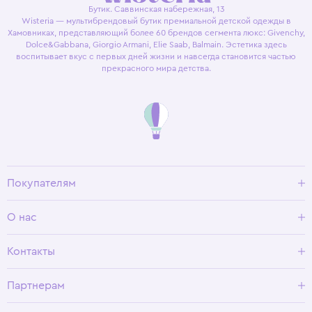
Бутик. Саввинская набережная, 13
Wisteria — мультибрендовый бутик премиальной детской одежды в
Хамовниках, представляющий более 60 брендов сегмента люкс: Givenchy,
Dolce&Gabbana, Giorgio Armani, Elie Saab, Balmain. Эстетика здесь
воспитывает вкус с первых дней жизни и навсегда становится частью
прекрасного мира детства.
Покупателям
Доставка и оплата
О нас
Условия возврата
Гид по размерам
О Wisteria
Контакты
Программа лояльности
Партнерам