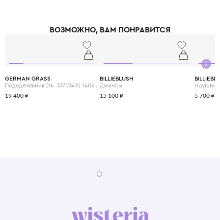
ВОЗМОЖНО, ВАМ ПОНРАВИТСЯ
GERMAN GRASS
BILLIEBLUSH
BILLIEBL
Пододеяльник (тк. 3370349) 140х205 отделка кружевом
Джинсы
Наушник
19 400 ₽
15 100 ₽
5 700 ₽