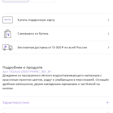
Купить подарочную карту
Самовывоз из бутика
Бесплатная доставка от 15 000 ₽ по всей России
Подробнее о продукте
Арт. TX2A40-Z3057-999MC_801_8Y
Дождевик из прозрачного лёгкого водоотталкивающего материала с
красочным принтом цветов, радуг и улыбающихся персонажей. Оснащён
удобным капюшоном, двумя накладными карманами и застёжкой на
кнопки.
Характеристики