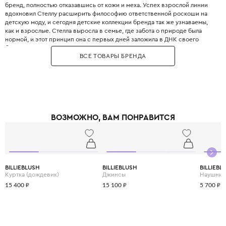
бренд, полностью отказавшись от кожи и меха. Успех взрослой линии
вдохновил Стеллу расширить философию ответственной роскоши на
детскую моду, и сегодня детские коллекции бренда так же узнаваемы,
как и взрослые. Стелла выросла в семье, где забота о природе была
нормой, и этот принцип она с первых дней заложила в ДНК своего
бренда. Бренд использует только инновационные экологичные
ВСЕ ТОВАРЫ БРЕНДА
материалы: органический хлопок, переработанный полиэстер, вискозу
из вторичного сырья и запатентованные веганские материалы. Яркие
принты, абстрактные узоры и смелые цветовые решения делают каждый
образ уникальным и запоминающимся. При этом одежда идеально
подходит для активных детей: мягкие трикотажные ткани не сковывают
движения, а бесшовные технологии исключают натирание. Stella
McCartney Kids создаётся небольшими партиями, соответствуя
ВОЗМОЖНО, ВАМ ПОНРАВИТСЯ
принципам slow fashion: каждая вещь остаётся актуальной не один
сезон. Выбирая Stella McCartney Kids, вы инвестируете в стиль, комфорт
и будущее планеты.
BILLIEBLUSH
BILLIEBLUSH
BILLIEBL
Куртка (дождевик)
Джинсы
Наушник
15 400 ₽
15 100 ₽
5 700 ₽