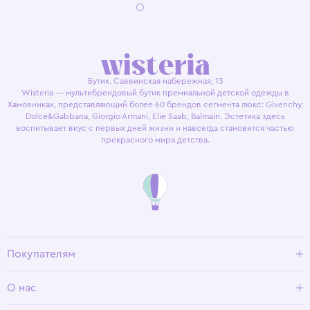
Бутик. Саввинская набережная, 13
Wisteria — мультибрендовый бутик премиальной детской одежды в
Хамовниках, представляющий более 60 брендов сегмента люкс: Givenchy,
Dolce&Gabbana, Giorgio Armani, Elie Saab, Balmain. Эстетика здесь
воспитывает вкус с первых дней жизни и навсегда становится частью
прекрасного мира детства.
Покупателям
Доставка и оплата
О нас
Условия возврата
Гид по размерам