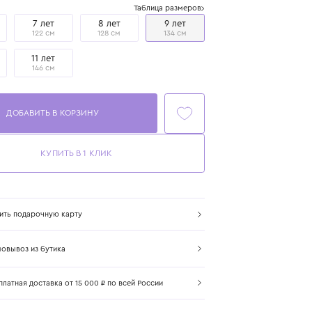
Размер
Таблица размеров
6 лет
7 лет
8 лет
9 лет
116 см
122 см
128 см
134 см
10 лет
11 лет
140 см
146 см
ДОБАВИТЬ В КОРЗИНУ
КУПИТЬ В 1 КЛИК
Купить подарочную карту
Самовывоз из бутика