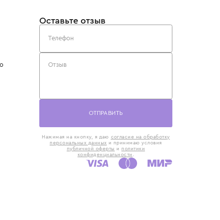
такты
Оставьте отзыв
5) 818-61-86
6) 168-16-61
AX)
 в Москве
ская наб., 13
евно с 10:00 до