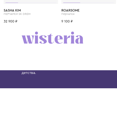
9 лет
8 лет
12 лет
11 лет
10 лет
3 года
9 лет
5 лет
8 лет
7 лет
12 л
SASHA KIM
ROARSOME
ПЕРЧАТКИ SK DREM
Перчатки
32 900 ₽
9 100 ₽
Бутик. Саввинская набережная, 13
Wisteria — мультибрендовый бутик премиальн
Хамовниках, представляющий более 60 брендо