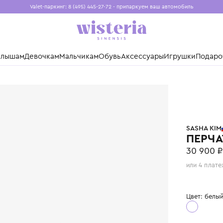
Valet-паркинг: 8 (495) 445-27-72 - припаркуем ваш авто
Бесплатная доставка при заказе от 15 000 ₽
Установите приложение, чтобы покупки были еще удо
нды
Малышам
Девочкам
Мальчикам
Обувь
Аксессуары
Игр