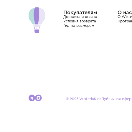
Dolce&Gabbana, Giorgio Armani, Elie Saab, Balm
вкус с первых дней жизни и навсегда станови
детства.
Покупателям
Доставка и оплата
Условия возврата
Гид по размерам