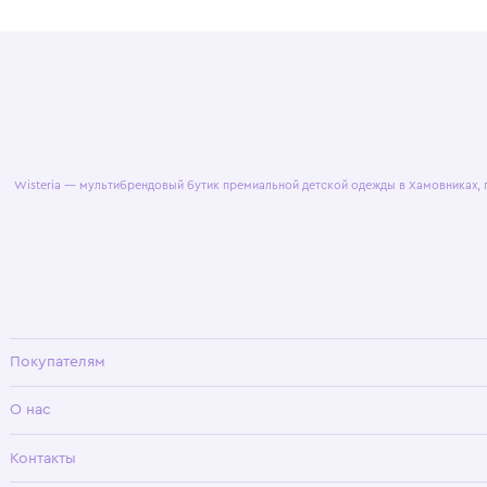
© 2025 WisteriaKids
Публична