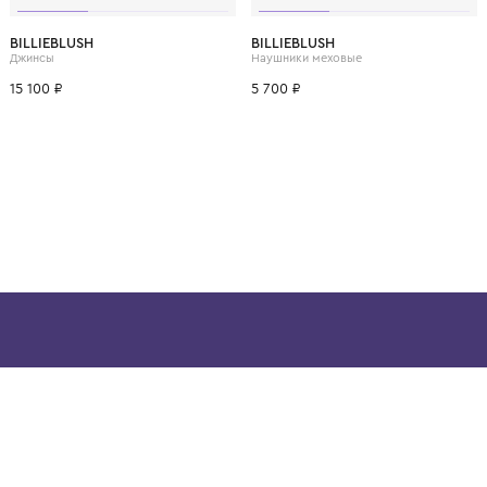
ВОЗМОЖНО, ВАМ ПОНРАВ
ет
11 лет
10 лет
4 года
6 лет
8 лет
10 лет
12 лет
BILLIEBLUSH
BILLIEBLUSH
Джинсы
Наушники меховые
15 100 ₽
5 700 ₽
ой детской одежды в
в сегмента люкс: Givenchy,