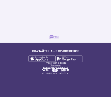
Бутик. Саввинская набережная, 13
ках, представляющий более 60 брендов сегмента люкс: Givenchy, Dolce&Gab
и навсегда становится частью прекрасного мира детс