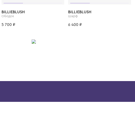
ИТСЯ
BILLIEBLUSH
BILLIEBLUSH
Ободок
Шарф
5 700 ₽
6 400 ₽
Скачайте наше
приложение