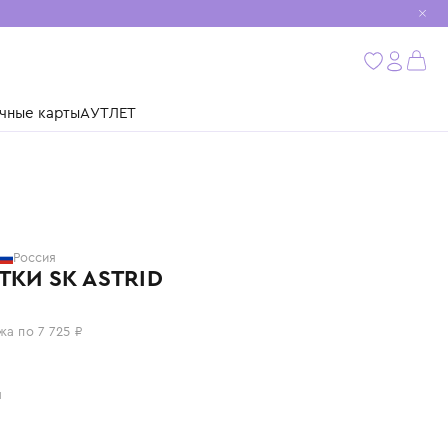
мобиль
бнее
ушки
Подарочные карты
АУТЛЕТ
SASHA KIM
Россия
ПЕРЧАТКИ SK ASTRID
30 900 ₽
или 4 платежа по 7 725 ₽
Цвет: белый