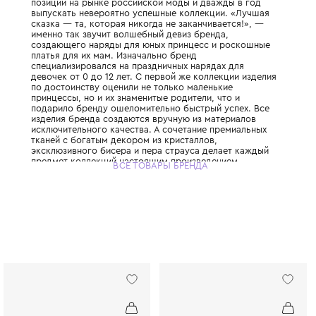
Уникальное сочетание высокого стиля, эле
изысканности помогает бренду занимать 
позиции на рынке российской моды и два
выпускать невероятно успешные коллекци
сказка — та, которая никогда не заканчив
именно так звучит волшебный девиз бренд
создающего наряды для юных принцесс и
платья для их мам. Изначально бренд
специализировался на праздничных наряда
девочек от 0 до 12 лет. С первой же колле
по достоинству оценили не только малень
принцессы, но и их знаменитые родители, ч
подарило бренду ошеломительно быстрый 
изделия бренда создаются вручную из ма
исключительного качества. А сочетание п
тканей с богатым декором из кристаллов,
эксклюзивного бисера и пера страуса дел
предмет коллекций настоящим произведе
ВСЕ ТОВАРЫ БРЕНДА
искусства.