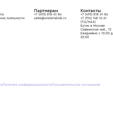
ain. Эстетика здесь воспитывает
тся частью прекрасного мира
О нас
Партнерам
Кон
О Wisteria
+7 (495) 818-61-86
+7 (49
Программа лояльности
sales@wisteriakids.ru
+7 (91
(TG/M
Бутик
Саввин
Ежедн
22:00