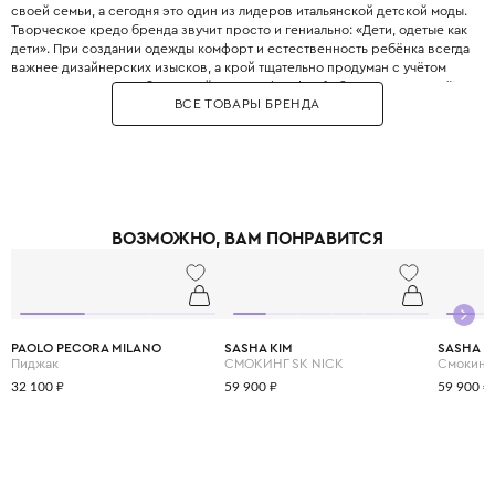
своей семьи, а сегодня это один из лидеров итальянской детской моды.
Творческое кредо бренда звучит просто и гениально: «Дети, одетые как
дети». При создании одежды комфорт и естественность ребёнка всегда
важнее дизайнерских изысков, а крой тщательно продуман с учётом
всех возрастных особенностей. Философия Il Gufo базируется на трёх
ВСЕ ТОВАРЫ БРЕНДА
китах: качество материалов, продуманность деталей и эксклюзивность,
что сделало бренд эталоном качества. Для пошива одежды
используются преимущественно натуральные ткани от лучших
поставщиков Италии, которые часто создаются под заказ специально
для Il Gufo. Несмотря на свою популярность, Il Gufo сохраняет статус
семейного бизнеса, где к каждому отношению относятся с
прозрачностью, страстью и честностью. Il Gufo — это выбор родителей,
ВОЗМОЖНО, ВАМ ПОНРАВИТСЯ
которые ценят настоящее итальянское качество и хотят,, чтобы ребёнок
выглядел стильно, оставаясь при этом свободным и активным.
PAOLO PECORA MILANO
SASHA KIM
SASHA K
Пиджак
СМОКИНГ SK NICK
Смокинг
32 100 ₽
59 900 ₽
59 900 ₽