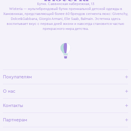
Бутик. Саввинская набережная, 13
Wisteria — мультибрендовый бутик премиальной детской одежды в
Хамовниках, представляющий более 60 брендов сегмента люкс: Givenchy,
Dolce&Gabbana, Giorgio Armani, Elie Saab, Balmain. Эстетика здесь
воспитывает вкус с первых дней жизни и навсегда становится частью
прекрасного мира детства.
Покупателям
Доставка и оплата
О нас
Условия возврата
Гид по размерам
О Wisteria
Контакты
Программа лояльности
Партнерам