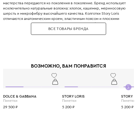
мастерства передаются из поколения в поколение. Бренд использует
исключительно натуральные волокна: хлопок, кашемир, мериносовую
шерсть и микрофибру высочайшего качества. Колготки Story Loris
отличаются анатомическим кроем, эластичным поясом и плоскими
швами, которые не натирают нежную кожу. Story Loris выпускает как
ВСЕ ТОВАРЫ БРЕНДА
базовые модели пастельных тонов, так и праздничные варианты с
кружевом и нежными аппликациями. Колготки с эффектом «второй
кожи» идеально сидят и не сползают даже у самых активных детей.
Бренд Story Loris выбирают за долговечность: вещи выдерживают до 50
стирок без потери формы и цвета. Обеспечьте своему ребёнку
комфорт, который начинается с первого слоя одежды.
ВОЗМОЖНО, ВАМ ПОНРАВИТСЯ
DOLCE & GABBANA
STORY LORIS
STORY L
Пинетки
Пинетки
Пинетки
29 500 ₽
5 200 ₽
5 200 ₽