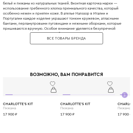
бельё и пижамы из натуральных тканей. Визитная карточка марки —
использование гребенного хлопка премиального качества, который
особенно нежен и приятен коже. В ателье Hanssop в Италии и
Португалии каждое изделие украшают тонким кружевом, атласными
бантами, перламутровыми пуговицами и нежными оборками, которые
пришиваются вручную. Особое внимание уделяется безупречной
посадке: основательница и CEO бренда Ингрид лично контролирует
ВСЕ ТОВАРЫ БРЕНДА
каждый этап производства, добиваясь идеального кроя. Каждая вещь
Hanssop продаётся в эксклюзивных универмагах по всему миру,
включая Harrods в Лондоне и Bergdorf Goodman в Нью-Йорке. Основная
миссия Hanssop — создавать особенные вещи, которые делают детей
счастливыми и позволяют им спать безмятежно. В изделиях бренда
используются только натуральные волокна, что гарантирует
гипоаллергенность и безопасность. Выбирая Hanssop, вы дарите своему
ВОЗМОЖНО, ВАМ ПОНРАВИТСЯ
ребёнку не просто одежду для сна, а настоящую итальянскую роскошь и
заботу о его комфорте.
CHARLOTTE'S KIT
CHARLOTTE'S KIT
CHARLOT
Пижама
Пижама
Пижама
17 900 ₽
17 900 ₽
17 900 ₽