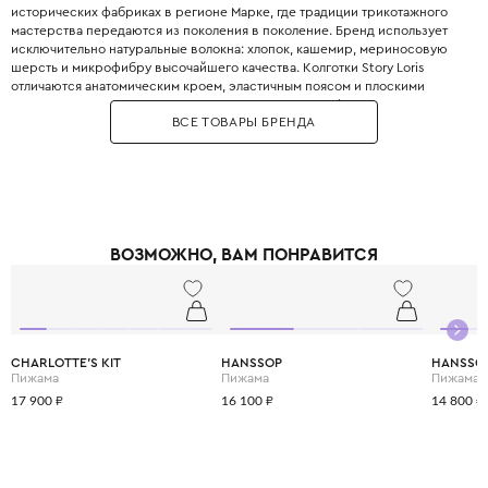
исторических фабриках в регионе Марке, где традиции трикотажного
мастерства передаются из поколения в поколение. Бренд использует
исключительно натуральные волокна: хлопок, кашемир, мериносовую
шерсть и микрофибру высочайшего качества. Колготки Story Loris
отличаются анатомическим кроем, эластичным поясом и плоскими
швами, которые не натирают нежную кожу. Story Loris выпускает как
ВСЕ ТОВАРЫ БРЕНДА
базовые модели пастельных тонов, так и праздничные варианты с
кружевом и нежными аппликациями. Колготки с эффектом «второй
кожи» идеально сидят и не сползают даже у самых активных детей.
Бренд Story Loris выбирают за долговечность: вещи выдерживают до 50
стирок без потери формы и цвета. Обеспечьте своему ребёнку
комфорт, который начинается с первого слоя одежды.
ВОЗМОЖНО, ВАМ ПОНРАВИТСЯ
CHARLOTTE'S KIT
HANSSOP
HANSSO
Пижама
Пижама
Пижама
17 900 ₽
16 100 ₽
14 800 ₽