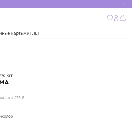
мобиль
бнее
ушки
Подарочные карты
АУТЛЕТ
CHARLOTTE'S KIT
ПИЖАМА
17 900 ₽
или 4 платежа по 4 475 ₽
Цвет: мультиколор