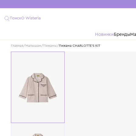
Поиск
О Wisteria
Новинки
Бре
Главная
/
Малышам
/
Пижамы
/
Пижама CHARLOTTE'S KIT