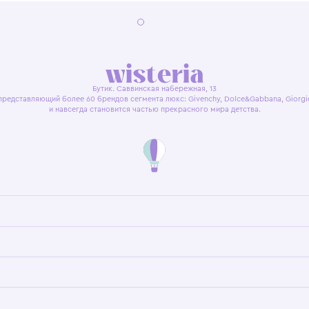
я оферта
Политика конфиденциальности
Пользовательское согл
Бутик. Саввинская набережная, 13
ках, представляющий более 60 брендов сегмента люкс: Givenchy, Dolce&Gab
и навсегда становится частью прекрасного мира детс