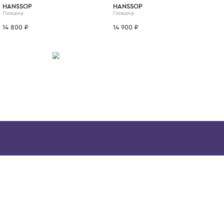
ИТСЯ
10 лет
12 лет
13 лет
6 лет
8 лет
10 лет
12 лет
13 лет
14 лет
HANSSOP
HANSSOP
Пижама
Пижама
14 800 ₽
14 900 ₽
Скачайте наше
приложение