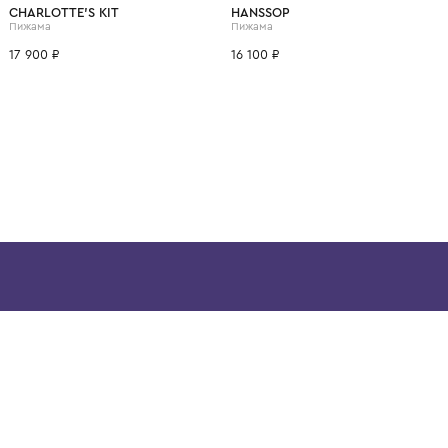
ВОЗМОЖНО, ВАМ ПОНРАВ
6 лет
8 лет
CHARLOTTE'S KIT
HANSSOP
Пижама
Пижама
17 900 ₽
16 100 ₽
ой детской одежды в
в сегмента люкс: Givenchy,
ain. Эстетика здесь воспитывает
тся частью прекрасного мира