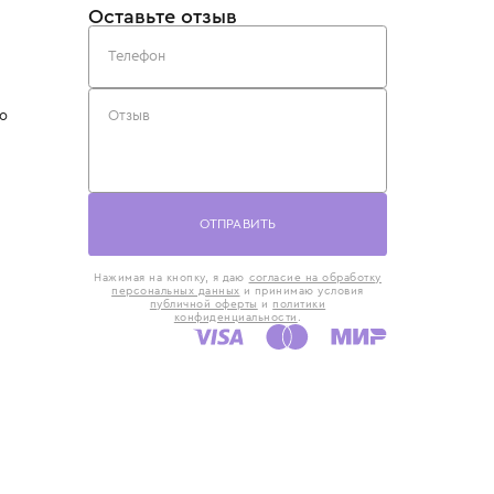
такты
Оставьте отзыв
5) 818-61-86
6) 168-16-61
AX)
 в Москве
ская наб., 13
евно с 10:00 до
ОТПРАВИТЬ