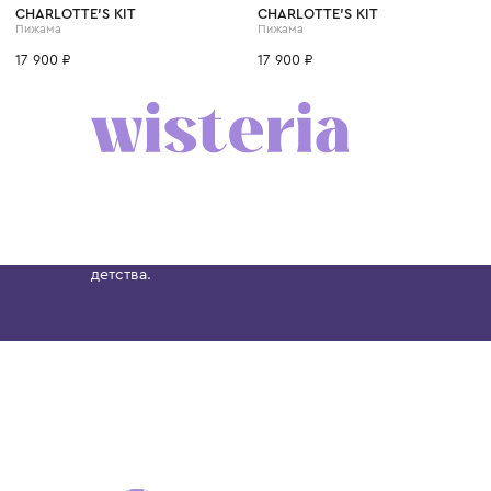
CHARLOTTE'S KIT
CHARLOTTE'S KIT
Пижама
Пижама
17 900 ₽
17 900 ₽
Бутик. Саввинская набережная, 13
Wisteria — мультибрендовый бутик премиальн
Хамовниках, представляющий более 60 брендо
Dolce&Gabbana, Giorgio Armani, Elie Saab, Balm
вкус с первых дней жизни и навсегда станови
детства.