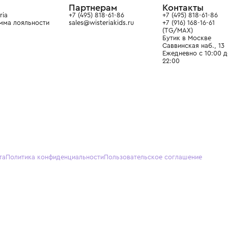
О нас
Партнерам
Кон
О Wisteria
+7 (495) 818-61-86
+7 (49
Программа лояльности
sales@wisteriakids.ru
+7 (91
(TG/M
Бутик
Саввин
Ежедн
22:00