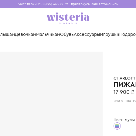
Valet-паркинг: 8 (495) 445-27-72 - припаркуем ваш авто
Бесплатная доставка при заказе от 15 000 ₽
Установите приложение, чтобы покупки были еще удо
нды
Малышам
Девочкам
Мальчикам
Обувь
Аксессуары
Игр