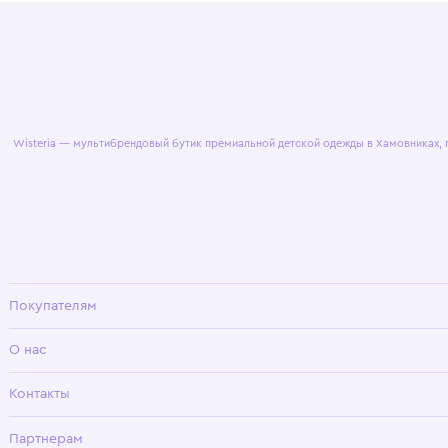
© 2025 WisteriaKids
Публична
Wisteria — мультибрендовый бутик премиальной детской одежды в Хамовни