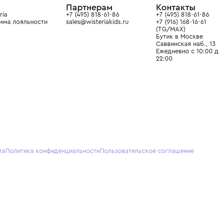
О нас
Партнерам
Кон
О Wisteria
+7 (495) 818-61-86
+7 (49
Программа лояльности
sales@wisteriakids.ru
+7 (91
(TG/M
Бутик
Саввин
Ежедн
22:00