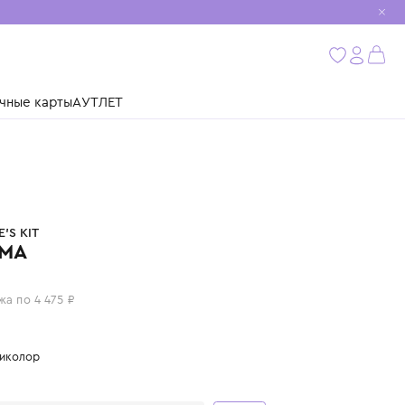
мобиль
бнее
ушки
Подарочные карты
АУТЛЕТ
CHARLOTTE'S KIT
ПИЖАМА
17 900 ₽
или 4 платежа по 4 475 ₽
Цвет: мультиколор