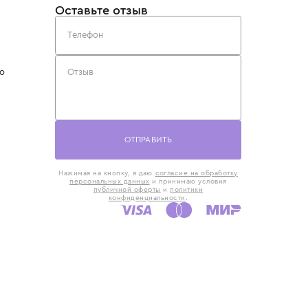
такты
Оставьте отзыв
5) 818-61-86
6) 168-16-61
AX)
 в Москве
ская наб., 13
евно с 10:00 до
ОТПРАВИТЬ