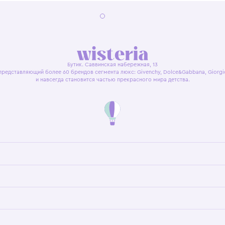
я оферта
Политика конфиденциальности
Пользовательское согл
Бутик. Саввинская набережная, 13
ках, представляющий более 60 брендов сегмента люкс: Givenchy, Dolce&Gab
и навсегда становится частью прекрасного мира детс