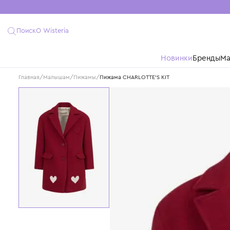
Поиск
О Wisteria
Новинки
Бре
Главная
/
Малышам
/
Пижамы
/
Пижама CHARLOTTE'S KIT