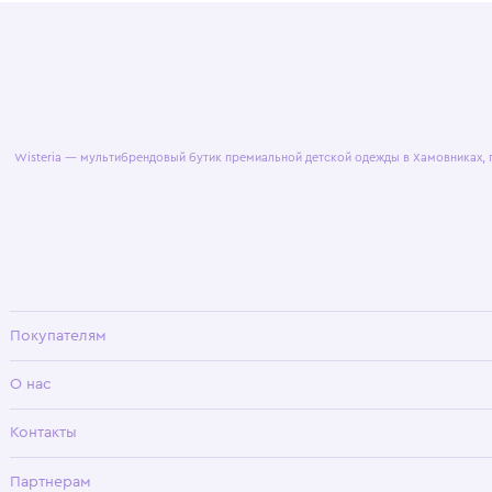
© 2025 WisteriaKids
Публична
Wisteria — мультибрендовый бутик премиальной детской одежды в Хамовни