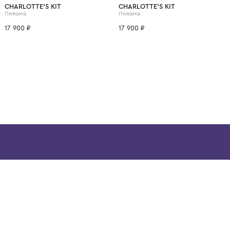
ВОЗМОЖНО, ВАМ ПОНРАВ
CHARLOTTE'S KIT
CHARLOTTE'S KIT
Пижама
Пижама
17 900 ₽
17 900 ₽
ой детской одежды в
в сегмента люкс: Givenchy,
ain. Эстетика здесь воспитывает
тся частью прекрасного мира