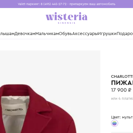
Valet-паркинг: 8 (495) 445-27-72 - припаркуем ваш авто
Бесплатная доставка при заказе от 15 000 ₽
Установите приложение, чтобы покупки были еще удо
нды
Малышам
Девочкам
Мальчикам
Обувь
Аксессуары
Игр