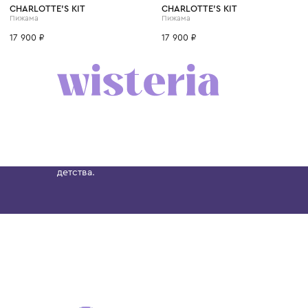
CHARLOTTE'S KIT
CHARLOTTE'S KIT
Пижама
Пижама
17 900 ₽
17 900 ₽
Бутик. Саввинская набережная, 13
Wisteria — мультибрендовый бутик премиальн
Хамовниках, представляющий более 60 брендо
Dolce&Gabbana, Giorgio Armani, Elie Saab, Balm
вкус с первых дней жизни и навсегда станови
детства.