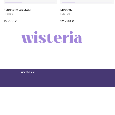
4 года
6 лет
8 лет
10 лет
12 лет
6 лет
14 лет
8 лет
10 лет
EMPORIO ARMANI
MISSONI
Платье
Платье
15 900 ₽
22 700 ₽
Бутик. Саввинская набережная, 13
Wisteria — мультибрендовый бутик премиальн
Хамовниках, представляющий более 60 брендо