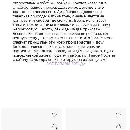
Эстонский семейный бренд детской одежд
мамой Линдой Райтумой. Здесь нет места 
стереотипам и жёстким рамкам. Каждая к
отражает живое, непосредственное детств
радостью и движением. Дизайнеров вдохн
северная природа: мягкие тона, смелые ц
контрасты и свободные силуэты. Бренд ис
только комфортные материалы: органичес
мериносовую шерсть, лён и дышащий три
Бесшовные технологии изготовления не р
нежную кожу даже во время активных игр
следует принципам этичного производства
fashion. Коллекции выпускаются ограниче
партиями. Эта одежда подходит и для праз
повседневной жизни. Родители выбирают 
свободу самовыражения, которую он дари
ВСЕ ТОВАРЫ БРЕНДА