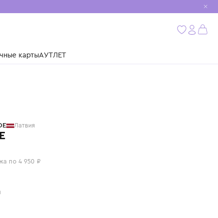
мобиль
бнее
ушки
Подарочные карты
АУТЛЕТ
PAADE MODE
Латвия
ПЛАТЬЕ
19 800 ₽
или 4 платежа по 4 950 ₽
Цвет: белый