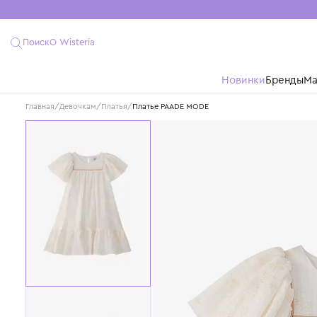
Поиск
О Wisteria
Новинки
Бре
Главная
/
Девочкам
/
Платья
/
Платье PAADE MODE