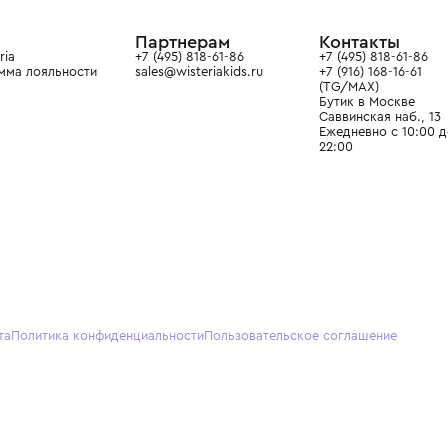
ain. Эстетика здесь воспитывает
тся частью прекрасного мира
О нас
Партнерам
Кон
О Wisteria
+7 (495) 818-61-86
+7 (49
Программа лояльности
sales@wisteriakids.ru
+7 (91
(TG/M
Бутик
Саввин
Ежедн
22:00