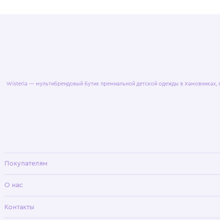
© 2025 WisteriaKids
Публична