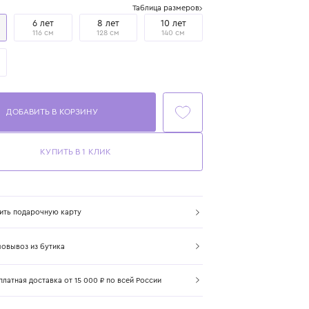
Размер
Таблица размеров
4 года
6 лет
8 лет
10 лет
104 см
116 см
128 см
140 см
14 лет
167 см
ДОБАВИТЬ В КОРЗИНУ
КУПИТЬ В 1 КЛИК
Купить подарочную карту
Самовывоз из бутика