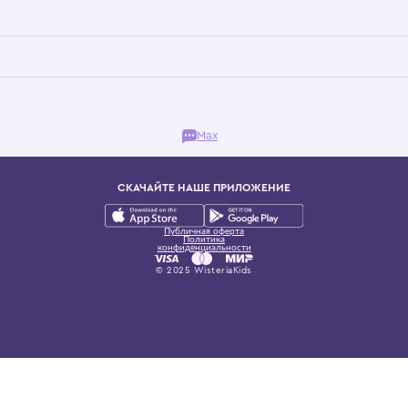
Бутик. Саввинская набережная, 13
ках, представляющий более 60 брендов сегмента люкс: Givenchy, Dolce&Gab
и навсегда становится частью прекрасного мира детс