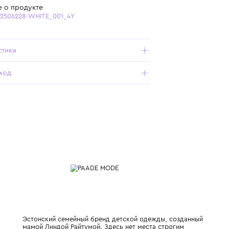
Бесплатная доставка от 15 000 ₽ по всей России
Подробнее о продукте
Арт. AES6262506228-WHITE_001_4Y
Характеристики
Состав и уход