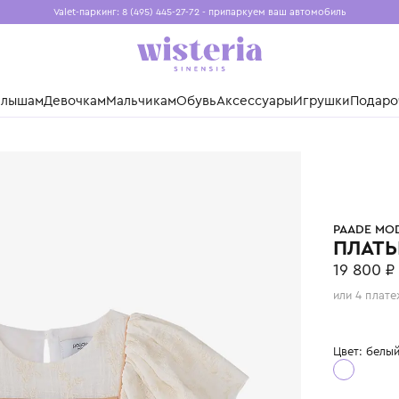
Valet-паркинг: 8 (495) 445-27-72 - припаркуем ваш авто
Бесплатная доставка при заказе от 15 000 ₽
Установите приложение, чтобы покупки были еще удо
нды
Малышам
Девочкам
Мальчикам
Обувь
Аксессуары
Игр