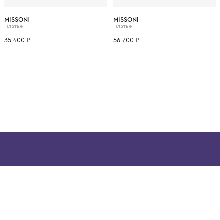
ВОЗМОЖНО, ВАМ ПОНРАВ
12 лет
6 лет
8 лет
10 лет
12 лет
14 лет
6 лет
8 лет
MISSONI
MISSONI
Платье
Платье
35 400 ₽
56 700 ₽
ой детской одежды в
в сегмента люкс: Givenchy,