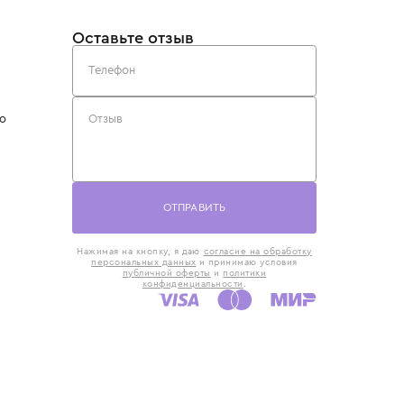
такты
Оставьте отзыв
5) 818-61-86
6) 168-16-61
AX)
 в Москве
ская наб., 13
евно с 10:00 до