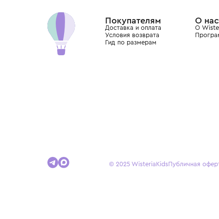
Dolce&Gabbana, Giorgio Armani, Elie Saab, Balm
вкус с первых дней жизни и навсегда станови
детства.
Покупателям
Доставка и оплата
Условия возврата
Гид по размерам