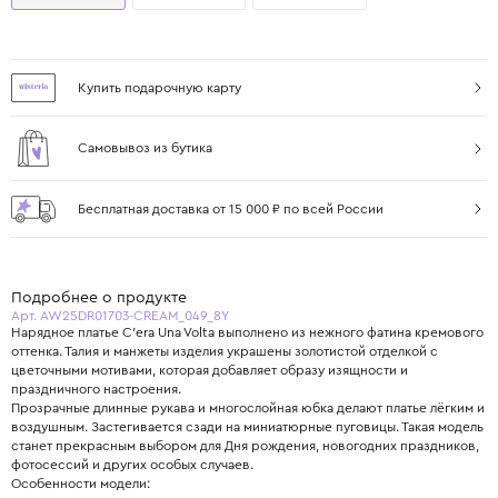
Купить подарочную карту
Самовывоз из бутика
Бесплатная доставка от 15 000 ₽ по всей России
Подробнее о продукте
Арт. AW25DR01703-CREAM_049_8Y
Нарядное платье C’era Una Volta выполнено из нежного фатина кремового
оттенка. Талия и манжеты изделия украшены золотистой отделкой с
цветочными мотивами, которая добавляет образу изящности и
праздничного настроения.
Прозрачные длинные рукава и многослойная юбка делают платье лёгким и
воздушным. Застегивается сзади на миниатюрные пуговицы. Такая модель
станет прекрасным выбором для Дня рождения, новогодних праздников,
фотосессий и других особых случаев.
Особенности модели: