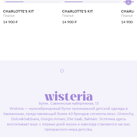
CHARLOTTE'S KIT
CHARLOTTE'S KIT
CHARLOT
Платье
Платье
Платье
14 900 ₽
14 900 ₽
14 900 ₽
Бутик. Саввинская набережная, 13
Wisteria — мультибрендовый бутик премиальной детской одежды в
Хамовниках, представляющий более 60 брендов сегмента люкс: Givenchy,
Dolce&Gabbana, Giorgio Armani, Elie Saab, Balmain. Эстетика здесь
воспитывает вкус с первых дней жизни и навсегда становится частью
прекрасного мира детства.