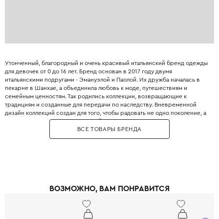
Утонченный, благородный и очень красивый итальянский бренд одежды
для девочек от 0 до 16 лет. Бренд основан в 2017 году двумя
итальянскими подругами - Эмануэлой и Паолой. Их дружба началась в
пекарне в Шанхае, а объединила любовь к моде, путешествиям и
семейным ценностям. Так родились коллекции, возвращающие к
традициям и созданные для передачи по наследству. Вневременной
дизайн коллекций создан для того, чтобы радовать не одно поколение, а
передаваться от старших дочерей младшим.
ВСЕ ТОВАРЫ БРЕНДА
В переводе с итальянского "C'era una volta" означает "Жили-были,
именно так, как начинаются многие детские сказки. Сама одежда этого
бренда создана для того, чтобы сделать детство вашей девочки
настоящей сказкой.
Одежду C'era una volta легко узнать по нежным, чистым оттенкам,
воздушным силуэтам, ручной вышивке, кружеву и мелким принтам с
полевыми цветами . Это те самые нарядные платья и костюмчики,
ВОЗМОЖНО, ВАМ ПОНРАВИТСЯ
напоминают эпоху начала XX века.