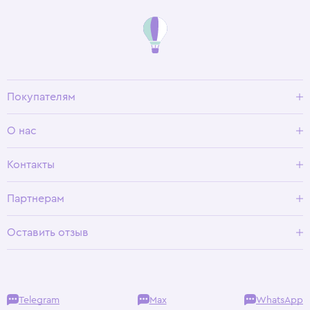
Покупателям
Доставка и оплата
О нас
Условия возврата
Гид по размерам
О Wisteria
Контакты
Программа лояльности
Партнерам
Оставить отзыв
Telegram
Max
WhatsApp