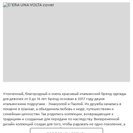
Утонченный, благородный и очень красивый итальянский бренд одежды
для девочек от 0 до 16 лет. Бренд основан в 2017 году двумя
итальянскими подругами - Эмануэлой и Паолой. Их дружба началась в
пекарне в Шанхае, а объединила любовь к моде, путешествиям и
семейным ценностям. Так родились коллекции, возвращающие к
традициям и созданные для передачи по наследству. Вневременной
дизайн коллекций создан для того, чтобы радовать не одно поколение, а
передаваться от старших дочерей младшим.