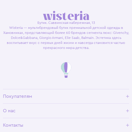
Бутик. Саввинская набережная, 13
Wisteria — мультибрендовый бутик премиальной детской одежды в
Хамовниках, представляющий более 60 брендов сегмента люкс: Givenchy,
Dolce&Gabbana, Giorgio Armani, Elie Saab, Balmain. Эстетика здесь
воспитывает вкус с первых дней жизни и навсегда становится частью
прекрасного мира детства.
Покупателям
Доставка и оплата
О нас
Условия возврата
Гид по размерам
О Wisteria
Контакты
Программа лояльности