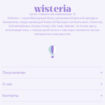
Бутик. Саввинская набережная, 13
Wisteria — мультибрендовый бутик премиальной детской одежды в
Хамовниках, представляющий более 60 брендов сегмента люкс: Givenchy,
Dolce&Gabbana, Giorgio Armani, Elie Saab, Balmain. Эстетика здесь
воспитывает вкус с первых дней жизни и навсегда становится частью
прекрасного мира детства.
Покупателям
Доставка и оплата
О нас
Условия возврата
Гид по размерам
О Wisteria
Контакты
Программа лояльности