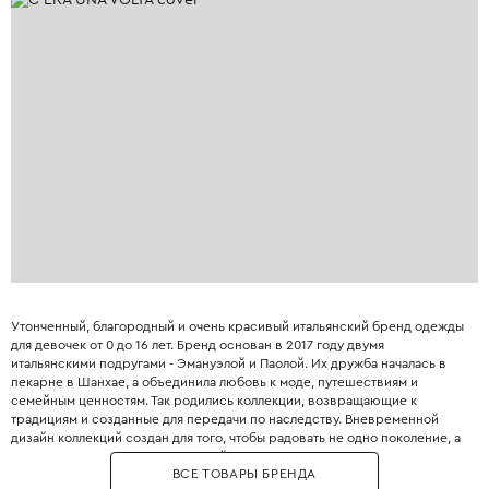
Утонченный, благородный и очень красивый итальянский бренд одежды
для девочек от 0 до 16 лет. Бренд основан в 2017 году двумя
итальянскими подругами - Эмануэлой и Паолой. Их дружба началась в
пекарне в Шанхае, а объединила любовь к моде, путешествиям и
семейным ценностям. Так родились коллекции, возвращающие к
традициям и созданные для передачи по наследству. Вневременной
дизайн коллекций создан для того, чтобы радовать не одно поколение, а
передаваться от старших дочерей младшим.
ВСЕ ТОВАРЫ БРЕНДА
В переводе с итальянского "C'era una volta" означает "Жили-были,