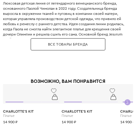
Люксовая детская линия от легендарного венецианского бренда,
основанного Паолой Чимолаи в 2022 году. Создательница бренда
выросла в окружении тканей и пуговиц в компании своей матери,
которая управляла производством детской одежды, что привило ей
любовь к ремеслу с раннего детства. Идея создания линии родилась,
когда Паола не смогла найти элегантное платье для крещения своей
дочери Олимпии и решила сшить его сама. Основной бренд Jesurum
ведёт свою историю с 1870 года и славится производством постельного
ВСЕ ТОВАРЫ БРЕНДА
белья класса люкс для частных резиденций, мега-яхт и частных
самолётов по всему миру. Линия Jesurum Baby полностью унаследовала
ценности главного бренда: 100% ручное производство в Италии,
высочайшее качество тканей и безупречное внимание к деталям. В
ассортименте представлены нарядные платья, костюмы, блузы и жакеты
для детей от 0 до 12 лет. Особый акцент сделан на церемониальные
наряды (крестильные платья и костюмы), а также постельное бельё и
ВОЗМОЖНО, ВАМ ПОНРАВИТСЯ
пледы для малышей. Для создания одежды используются только
благородные ткани: тончайший лён, хлопок-поплин с фактурной нитью и
нежный вельвет. Дизайн коллекций сочетает традиционную
венецианскую эстетику с современными линиями и игривыми
элементами, такими как контрастная отделка и рюши. Каждая вещь
Jesurum Baby — это настоящий шедевр, который можно передавать по
CHARLOTTE'S KIT
CHARLOTTE'S KIT
CHARLOT
наследству. Выбирая Jesurum Baby, вы дарите своему ребёнку не просто
Платье
Платье
Платье
одежду, а частичку итальянского культурного наследия.
14 900 ₽
14 900 ₽
14 900 ₽