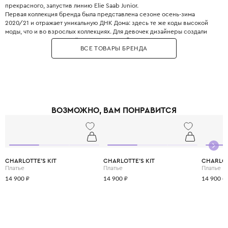
прекрасного, запустив линию Elie Saab Junior.
Первая коллекция бренда была представлена сезоне осень-зима
2020/21 и отражает уникальную ДНК Дома: здесь те же коды высокой
моды, что и во взрослых коллекциях. Для девочек дизайнеры создали
изысканные платья из шёлка и кружева с бантами, воздушными
ВСЕ ТОВАРЫ БРЕНДА
рукавами-фонариками и изящными оборками. Для мальчиков в
коллекцию вошли роскошные костюмы, рубашки со строгими
воротниками и стильные клетчатые пальто. Каждое изделие, нарядное
платье или элегантный костюм, — это настоящее произведение
искусства, которое с ранних лет воспитывает в ребёнке чувство стиля.
Одежда Elie Saab Junior создана для особых моментов и больших
праздников, способна превратить ребёнка в настоящую звезду
ВОЗМОЖНО, ВАМ ПОНРАВИТСЯ
торжества, даря ему уверенность и радость.
CHARLOTTE'S KIT
CHARLOTTE'S KIT
CHARLOT
Платье
Платье
Платье
14 900 ₽
14 900 ₽
14 900 ₽