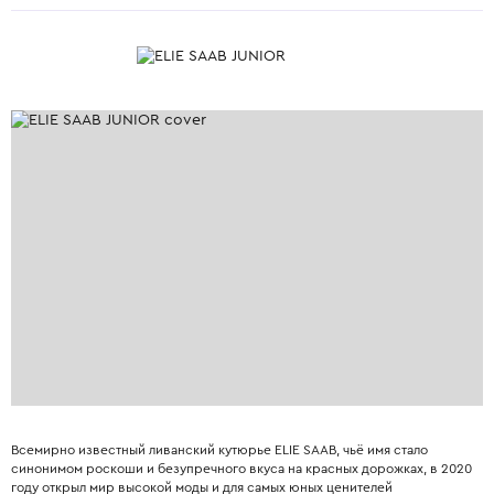
Всемирно известный ливанский кутюрье ELIE SAAB, чьё имя стало
синонимом роскоши и безупречного вкуса на красных дорожках, в 2020
году открыл мир высокой моды и для самых юных ценителей