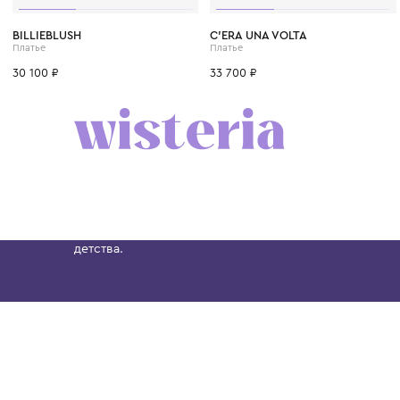
4 года
6 лет
10 лет
12 лет
8 лет
8 лет
10 лет
12 лет
BILLIEBLUSH
C'ERA UNA VOLTA
Платье
Платье
30 100 ₽
33 700 ₽
Бутик. Саввинская набережная, 13
Wisteria — мультибрендовый бутик премиальн
Хамовниках, представляющий более 60 брендо