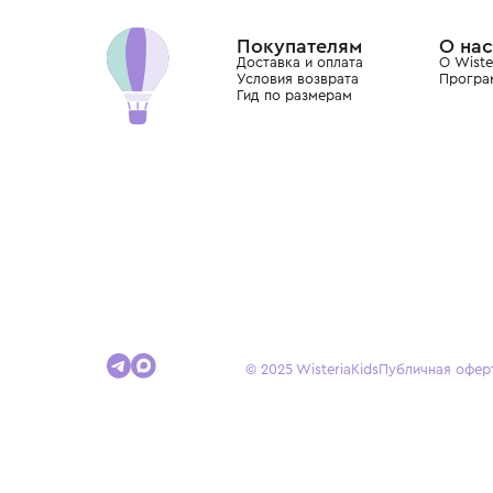
Dolce&Gabbana, Giorgio Armani, Elie Saab, Balm
вкус с первых дней жизни и навсегда станови
детства.
Покупателям
Доставка и оплата
Условия возврата
Гид по размерам