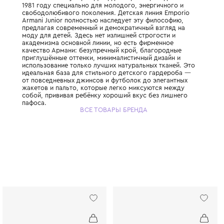
Это «младшая» и более динамичная линия
итальянского кутюрье Джорджо Армани, с
1981 году специально для молодого, энерг
свободолюбивого поколения. Детская лин
Armani Junior полностью наследует эту фи
предлагая современный и демократичный 
моду для детей. Здесь нет излишней строг
академизма основной линии, но есть фирм
качество Армани: безупречный крой, бла
приглушённые оттенки, минималистичный д
использование только лучших натуральных
идеальная база для стильного детского г
от повседневных джинсов и футболок до э
жакетов и пальто, которые легко миксуют
собой, прививая ребёнку хороший вкус бе
пафоса.
ВСЕ ТОВАРЫ БРЕНДА