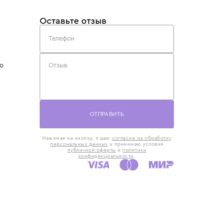
такты
Оставьте отзыв
5) 818-61-86
6) 168-16-61
AX)
 в Москве
ская наб., 13
евно с 10:00 до