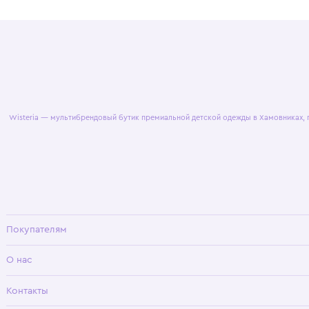
© 2025 WisteriaKids
Публична