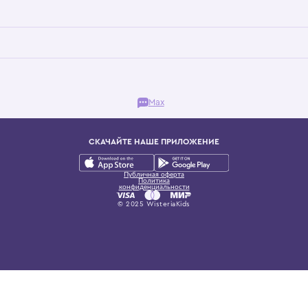
Бутик. Саввинская набережная, 13
ках, представляющий более 60 брендов сегмента люкс: Givenchy, Dolce&Gab
и навсегда становится частью прекрасного мира детс