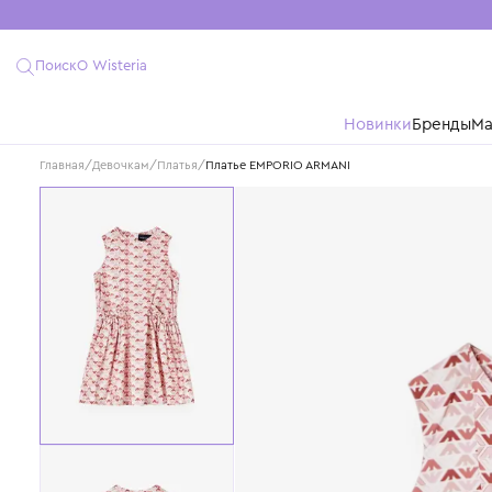
Поиск
О Wisteria
Новинки
Бре
Главная
/
Девочкам
/
Платья
/
Платье EMPORIO ARMANI