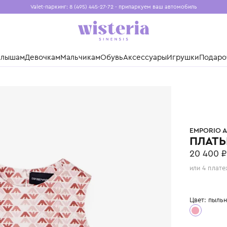
Valet-паркинг: 8 (495) 445-27-72 - припаркуем ваш авто
Бесплатная доставка при заказе от 15 000 ₽
Установите приложение, чтобы покупки были еще удо
нды
Малышам
Девочкам
Мальчикам
Обувь
Аксессуары
Игр