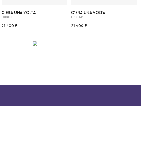
ИТСЯ
3 года
1+ год
2 года
3 года
12 лет
C'ERA UNA VOLTA
C'ERA UNA VO
Платье
Платье
21 400 ₽
21 400 ₽
Скачайте наше
приложение