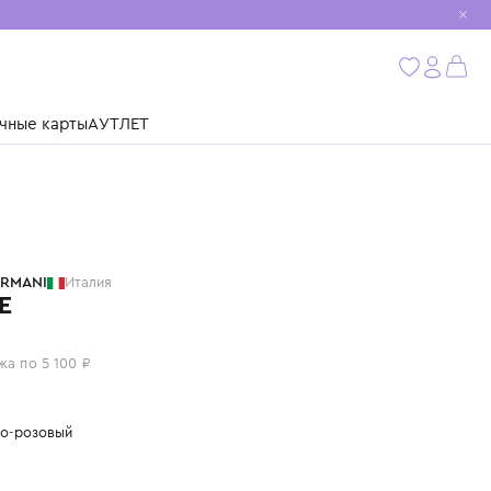
мобиль
бнее
ушки
Подарочные карты
АУТЛЕТ
EMPORIO ARMANI
Италия
ПЛАТЬЕ
20 400 ₽
или 4 платежа по 5 100 ₽
Цвет: пыльно-розовый