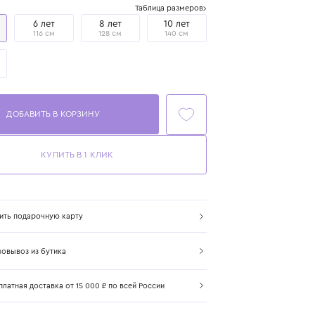
Размер
Таблица размеров
4 года
6 лет
8 лет
10 лет
104 см
116 см
128 см
140 см
12 лет
152 см
ДОБАВИТЬ В КОРЗИНУ
КУПИТЬ В 1 КЛИК
Купить подарочную карту
Самовывоз из бутика