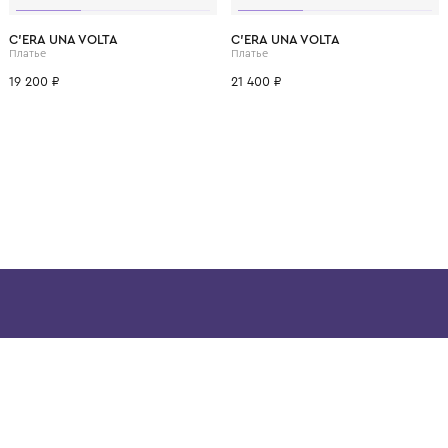
ВОЗМОЖНО, ВАМ ПОНРАВ
14 лет
12 лет
1+ год
2 года
3 года
1+ год
2 года
C'ERA UNA VOLTA
C'ERA UNA VOLTA
Платье
Платье
19 200 ₽
21 400 ₽
ой детской одежды в
в сегмента люкс: Givenchy,