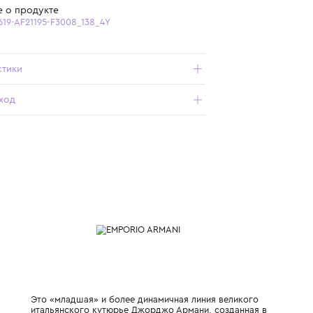
Бесплатная доставка от 15 000 ₽ по всей России
Подробнее о продукте
Арт. EG000619-AF21195-F3008_138_4Y
Характеристики
Состав и уход