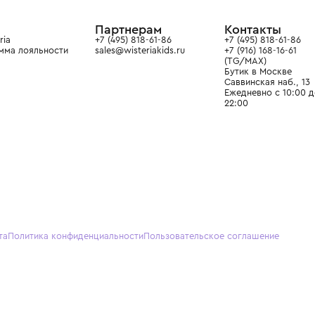
ain. Эстетика здесь воспитывает
тся частью прекрасного мира
О нас
Партнерам
Кон
О Wisteria
+7 (495) 818-61-86
+7 (49
Программа лояльности
sales@wisteriakids.ru
+7 (91
(TG/M
Бутик
Саввин
Ежедн
22:00