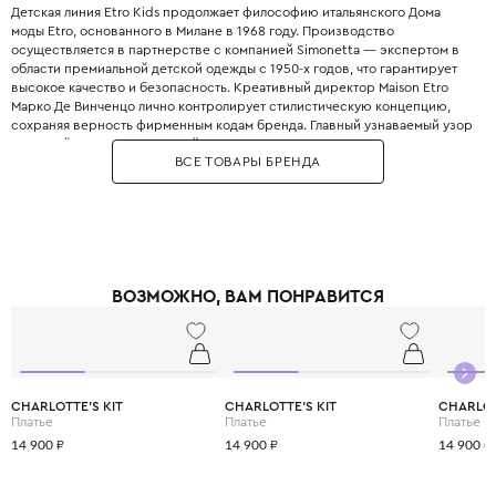
Детская линия Etro Kids продолжает философию итальянского Дома
моды Etro, основанного в Милане в 1968 году. Производство
осуществляется в партнерстве с компанией Simonetta — экспертом в
области премиальной детской одежды с 1950-х годов, что гарантирует
высокое качество и безопасность. Креативный директор Maison Etro
Марко Де Винченцо лично контролирует стилистическую концепцию,
сохраняя верность фирменным кодам бренда. Главный узнаваемый узор
Etro - пейсли, вдохновленный восточными мотивами, - украшает платья,
ВСЕ ТОВАРЫ БРЕНДА
рубашки, бомберы и аксессуары. Другим важным символом является
мифический Пегас «pegaso», который появляется на джинсах, сумках и
кашемировых свитерах. Самая взрослая линия Junior реализует
концепцию «mini-me» — точные копии культовых вещей из основных
мужских и женских коллекций. В основе материалов — натуральные,
дышащие ткани: хлопок, лен, шерсть и кашемир. Дизайнеры отдают
предпочтение экологическому хлопку, особенно в одежде для
ВОЗМОЖНО, ВАМ ПОНРАВИТСЯ
новорожденных. Многие вещи создаются с использованием
апсайклинга - дизайнеры обращаются к архивным тканям бренда,
добавляя уникальность и заботясь об экологии. Цветовая гамма строится
на глубоких благородных оттенках: карамельном, темно-сливовом и
фирменном синем Etro. Выбирая Etro Kids, вы дарите ребенку не просто
красивую одежду, а возможность приобщиться к итальянскому
CHARLOTTE'S KIT
CHARLOTTE'S KIT
CHARLOT
наследию и научиться ценить истинное качество.
Платье
Платье
Платье
14 900 ₽
14 900 ₽
14 900 ₽