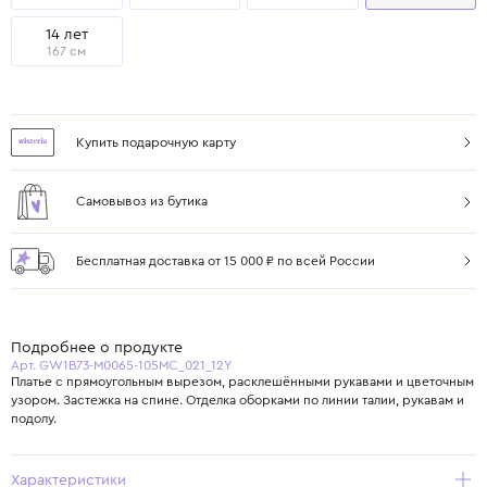
14 лет
167 см
Купить подарочную карту
Самовывоз из бутика
Бесплатная доставка от 15 000 ₽ по всей России
Подробнее о продукте
Арт. GW1B73-M0065-105MC_021_12Y
Платье с прямоугольным вырезом, расклешёнными рукавами и цветочным
узором. Застежка на спине. Отделка оборками по линии талии, рукавам и
подолу.
Характеристики