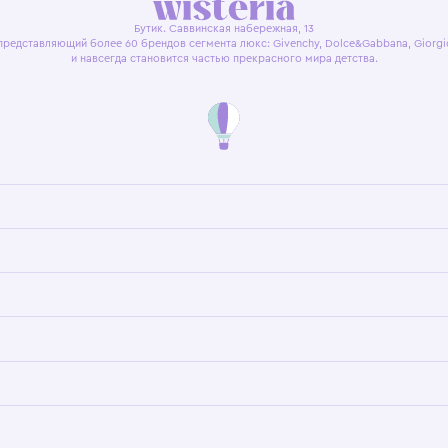
я оферта
Политика конфиденциальности
Пользовательское согл
Бутик. Саввинская набережная, 13
ках, представляющий более 60 брендов сегмента люкс: Givenchy, Dolce&Gab
и навсегда становится частью прекрасного мира детс