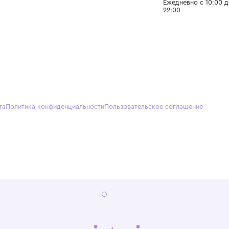
О нас
Партнерам
Кон
О Wisteria
+7 (495) 818-61-86
+7 (49
Программа лояльности
sales@wisteriakids.ru
+7 (91
(TG/M
Бутик
Саввин
Ежедн
22:00