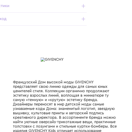
- гипоаллергенный безопасный материал;
- средняя длина с асимметричным подолом и короткими
рукавами;
- высокий округлый вырез;
- благородный сапфирово-синий оттенок;
- логотип бренда на лицевой стороне.
Характеристики
Состав и уход