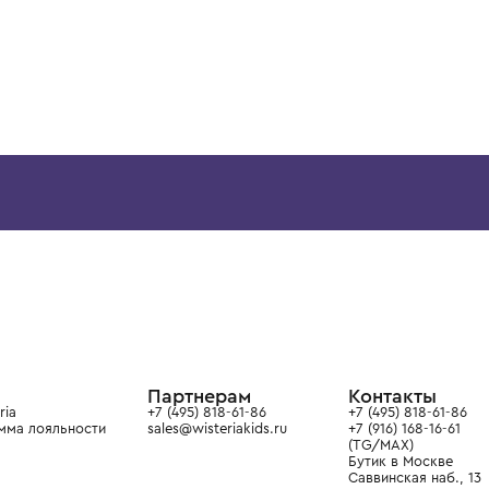
ВОЗМОЖНО, ВАМ ПОНРАВ
4 года
6 лет
CHARLOTTE'S KIT
EMPORIO ARMANI
Платье
Платье
14 900 ₽
15 900 ₽
ой детской одежды в
в сегмента люкс: Givenchy,
ain. Эстетика здесь воспитывает
тся частью прекрасного мира