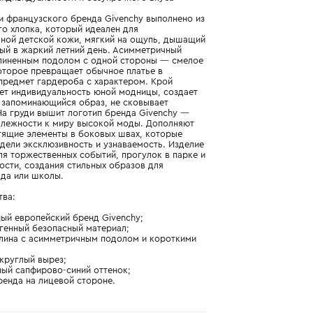
Подробнее о продукте
Арт. H30779-85T_504_8Y
Сочетание индивидуальности и безупречного вкуса
Платье-миди французского бренда Givenchy выполнено из
натурального хлопка, который идеален для
чувствительной детской кожи, мягкий на ощупь, дышащий
и комфортный в жаркий летний день. Асимметричный
силуэт с удлиненным подолом с одной стороны — смелое
решение, которое превращает обычное платье в
настоящий предмет гардероба с характером. Крой
подчеркивает индивидуальность юной модницы, создает
эффектный, запоминающийся образ, не сковывает
движений. На груди вышит логотип бренда Givenchy —
знак принадлежности к миру высокой моды. Дополняют
образ блестящие элементы в боковых швах, которые
придают модели эксклюзивность и узнаваемость. Изделие
подойдет для торжественных событий, прогулок в парке и
походов в гости, создания стильных образов для
детского сада или школы.
Преимущества:
- премиальный европейский бренд Givenchy;