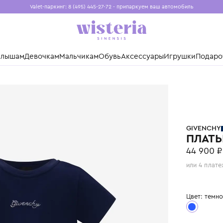
Valet-паркинг: 8 (495) 445-27-72 - припаркуем ваш авто
Бесплатная доставка при заказе от 15 000 ₽
Установите приложение, чтобы покупки были еще удо
нды
Малышам
Девочкам
Мальчикам
Обувь
Аксессуары
Игр