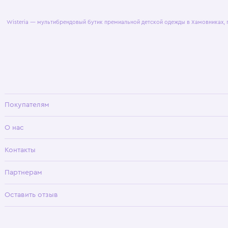
© 2025 WisteriaKids
Публична
Wisteria — мультибрендовый бутик премиальной детской одежды в Хамовни