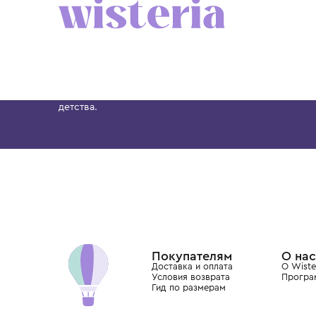
CHARLOTTE'S KIT
CHARLOTTE'S KIT
Платье
Платье
14 900 ₽
14 900 ₽
Бутик. Саввинская набережная, 13
Wisteria — мультибрендовый бутик премиальн
Хамовниках, представляющий более 60 брендо
Dolce&Gabbana, Giorgio Armani, Elie Saab, Balm
вкус с первых дней жизни и навсегда станови
детства.