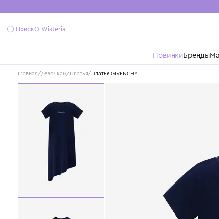
Поиск
О Wisteria
Новинки
Бре
Главная
/
Девочкам
/
Платья
/
Платье GIVENCHY