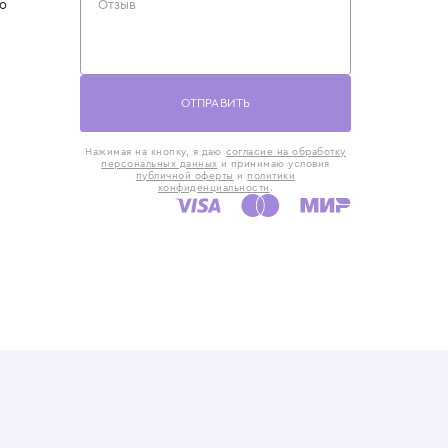
такты
Оставьте отзыв
5) 818-61-86
6) 168-16-61
AX)
 в Москве
ская наб., 13
евно с 10:00 до
ОТПРАВИТЬ