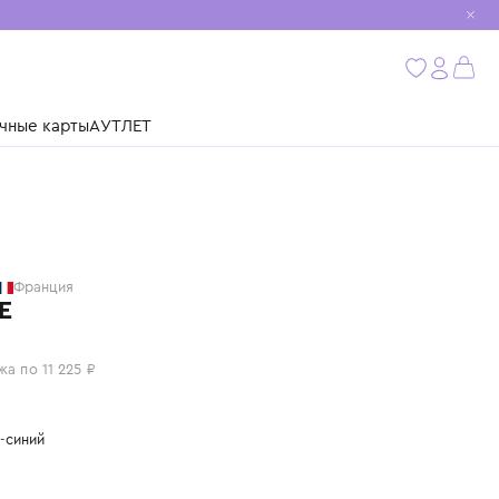
мобиль
бнее
ушки
Подарочные карты
АУТЛЕТ
GIVENCHY
Франция
ПЛАТЬЕ
44 900 ₽
или 4 платежа по 11 225 ₽
Цвет: темно-синий