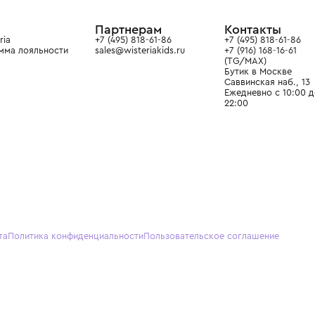
ain. Эстетика здесь воспитывает
тся частью прекрасного мира
О нас
Партнерам
Кон
О Wisteria
+7 (495) 818-61-86
+7 (49
Программа лояльности
sales@wisteriakids.ru
+7 (91
(TG/M
Бутик
Саввин
Ежедн
22:00