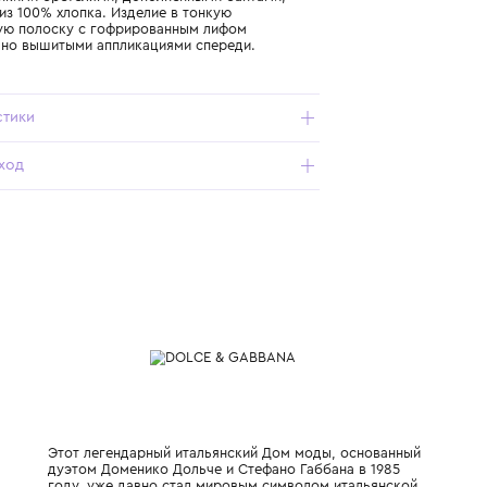
Подробнее о продукте
Арт. L54DE0-HS5UN-HA5YQ_801_4Y
Платье с тонкими бретелями, дополненными бантами,
изготовили из 100% хлопка. Изделие в тонкую
вертикальную полоску с гофрированным лифом
декорировано вышитыми аппликациями спереди.
Характеристики
Состав и уход