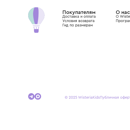
Dolce&Gabbana, Giorgio Armani, Elie Saab, Balm
вкус с первых дней жизни и навсегда станови
детства.
Покупателям
Доставка и оплата
Условия возврата
Гид по размерам