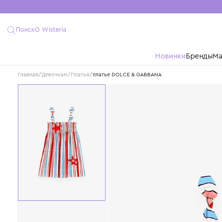
Поиск
О Wisteria
Новинки
Бре
Главная
/
Девочкам
/
Платья
/
платье DOLCE & GABBANA