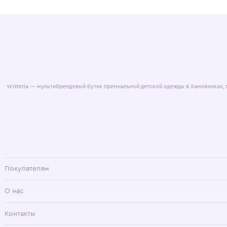
© 2025 WisteriaKids
Публична