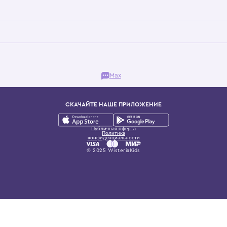
Бутик. Саввинская набережная, 13
ках, представляющий более 60 брендов сегмента люкс: Givenchy, Dolce&Gab
и навсегда становится частью прекрасного мира детс