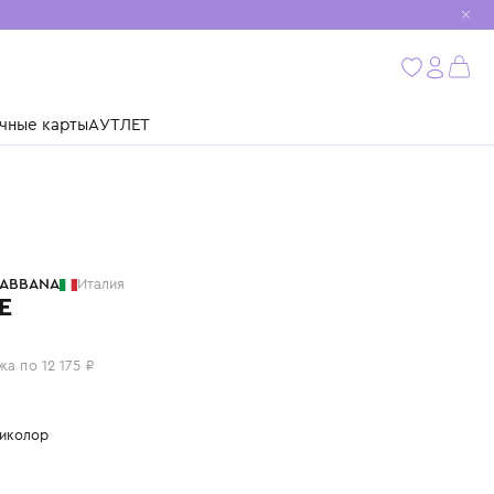
мобиль
бнее
ушки
Подарочные карты
АУТЛЕТ
DOLCE & GABBANA
Италия
ПЛАТЬЕ
48 700 ₽
или 4 платежа по 12 175 ₽
Цвет: мультиколор