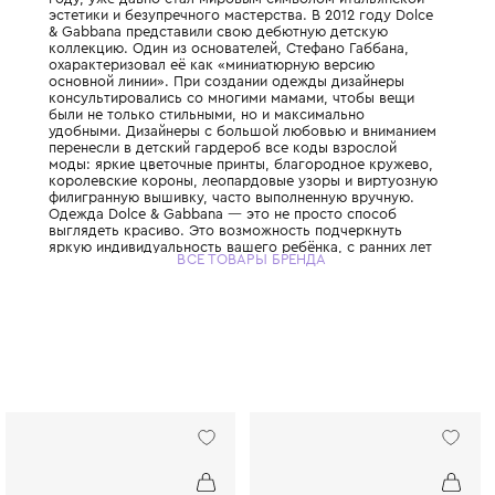
Этот легендарный итальянский Дом моды,
дуэтом Доменико Дольче и Стефано Габбан
году, уже давно стал мировым символом 
эстетики и безупречного мастерства. В 201
& Gabbana представили свою дебютную д
коллекцию. Один из основателей, Стефано
охарактеризовал её как «миниатюрную ве
основной линии». При создании одежды д
консультировались со многими мамами, ч
были не только стильными, но и максимал
удобными. Дизайнеры с большой любовью
перенесли в детский гардероб все коды в
моды: яркие цветочные принты, благород
королевские короны, леопардовые узоры 
филигранную вышивку, часто выполненную
Одежда Dolce & Gabbana — это не просто
выглядеть красиво. Это возможность под
яркую индивидуальность вашего ребёнка, 
ВСЕ ТОВАРЫ БРЕНДА
привить ему уверенность в себе и хороший
главное - сделать его детство по-настоящ