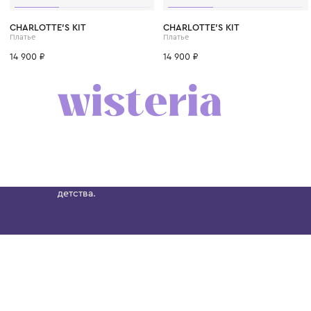
CHARLOTTE'S KIT
CHARLOTTE'S KIT
Платье
Платье
14 900 ₽
14 900 ₽
Бутик. Саввинская набережная, 13
Wisteria — мультибрендовый бутик премиальн
Хамовниках, представляющий более 60 брендо