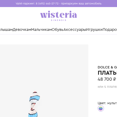
Valet-паркинг: 8 (495) 445-27-72 - припаркуем ваш авто
Бесплатная доставка при заказе от 15 000 ₽
Установите приложение, чтобы покупки были еще удо
нды
Малышам
Девочкам
Мальчикам
Обувь
Аксессуары
Игр