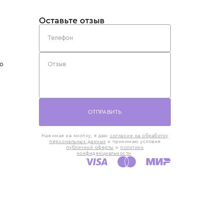
такты
Оставьте отзыв
5) 818-61-86
6) 168-16-61
AX)
 в Москве
ская наб., 13
евно с 10:00 до