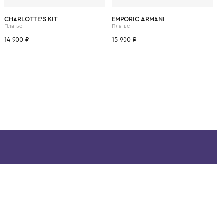
ВОЗМОЖНО, ВАМ ПОНРАВ
4 года
6 лет
CHARLOTTE'S KIT
EMPORIO ARMANI
Платье
Платье
14 900 ₽
15 900 ₽
ой детской одежды в
в сегмента люкс: Givenchy,