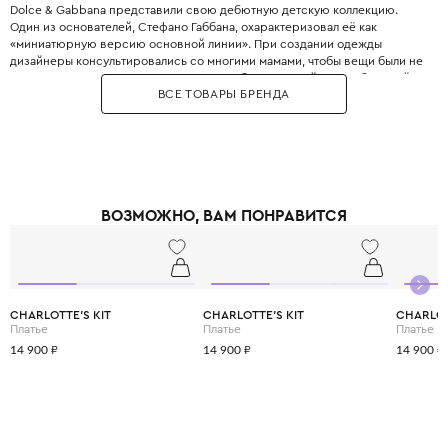
Dolce & Gabbana представили свою дебютную детскую коллекцию.
Один из основателей, Стефано Габбана, охарактеризовал её как
«миниатюрную версию основной линии». При создании одежды
дизайнеры консультировались со многими мамами, чтобы вещи были не
только стильными, но и максимально удобными. Дизайнеры с большой
ВСЕ ТОВАРЫ БРЕНДА
любовью и вниманием перенесли в детский гардероб все коды
взрослой моды: яркие цветочные принты, благородное кружево,
королевские короны, леопардовые узоры и виртуозную филигранную
вышивку, часто выполненную вручную.
Одежда Dolce & Gabbana — это не просто способ выглядеть красиво.
Это возможность подчеркнуть яркую индивидуальность вашего
ребёнка, с ранних лет привить ему уверенность в себе и хороший вкус,
ВОЗМОЖНО, ВАМ ПОНРАВИТСЯ
а главное - сделать его детство по-настоящему незабываемым и
стильным.
CHARLOTTE'S KIT
CHARLOTTE'S KIT
CHARLOT
Платье
Платье
Платье
14 900 ₽
14 900 ₽
14 900 ₽