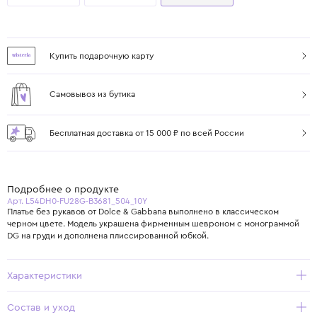
Купить подарочную карту
Самовывоз из бутика
Бесплатная доставка от 15 000 ₽ по всей России
Подробнее о продукте
Арт. L54DH0-FU28G-B3681_504_10Y
Платье без рукавов от Dolce & Gabbana выполнено в классическом
черном цвете. Модель украшена фирменным шевроном с монограммой
DG на груди и дополнена плиссированной юбкой.
Характеристики
Состав и уход