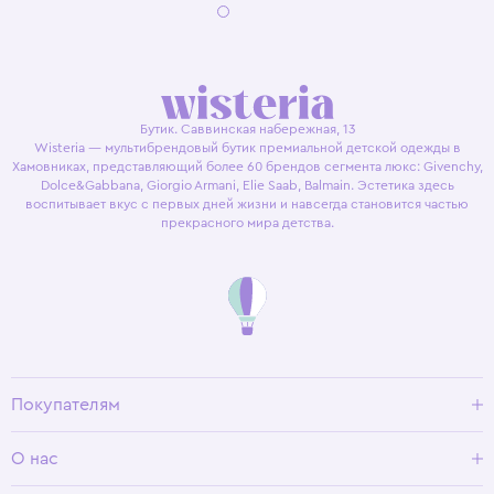
Бутик. Саввинская набережная, 13
Wisteria — мультибрендовый бутик премиальной детской одежды в
Хамовниках, представляющий более 60 брендов сегмента люкс: Givenchy,
Dolce&Gabbana, Giorgio Armani, Elie Saab, Balmain. Эстетика здесь
воспитывает вкус с первых дней жизни и навсегда становится частью
прекрасного мира детства.
Покупателям
Доставка и оплата
О нас
Условия возврата
Гид по размерам