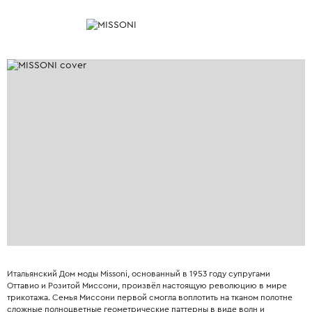
Итальянский Дом моды Missoni, основанный в 1953 году супругами
Оттавио и Розитой Миссони, произвёл настоящую революцию в мире
трикотажа. Семья Миссони первой смогла воплотить на тканом полотне
сложные полноцветные геометрические паттерны в виде волн и