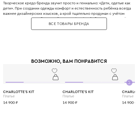
Творческое кредо бренда звучит просто и гениально: «Дети, одетые как
дети». При создании одежды комфорт и естественность ребёнка всегда
важнее дизайнерских изысков, а крой тщательно продуман с учётом
всех возрастных особенностей. Философия Il Gufo базируется на трёх
ВСЕ ТОВАРЫ БРЕНДА
китах: качество материалов, продуманность деталей и эксклюзивность,
что сделало бренд эталоном качества. Для пошива одежды
используются преимущественно натуральные ткани от лучших
поставщиков Италии, которые часто создаются под заказ специально
для Il Gufo. Несмотря на свою популярность, Il Gufo сохраняет статус
семейного бизнеса, где к каждому отношению относятся с
прозрачностью, страстью и честностью. Il Gufo — это выбор родителей,
ВОЗМОЖНО, ВАМ ПОНРАВИТСЯ
которые ценят настоящее итальянское качество и хотят,, чтобы ребёнок
выглядел стильно, оставаясь при этом свободным и активным.
CHARLOTTE'S KIT
CHARLOTTE'S KIT
CHARLOT
Платье
Платье
Платье
14 900 ₽
14 900 ₽
14 900 ₽