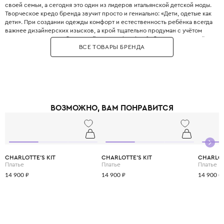
своей семьи, а сегодня это один из лидеров итальянской детской моды.
Творческое кредо бренда звучит просто и гениально: «Дети, одетые как
дети». При создании одежды комфорт и естественность ребёнка всегда
важнее дизайнерских изысков, а крой тщательно продуман с учётом
всех возрастных особенностей. Философия Il Gufo базируется на трёх
ВСЕ ТОВАРЫ БРЕНДА
китах: качество материалов, продуманность деталей и эксклюзивность,
что сделало бренд эталоном качества. Для пошива одежды
используются преимущественно натуральные ткани от лучших
поставщиков Италии, которые часто создаются под заказ специально
для Il Gufo. Несмотря на свою популярность, Il Gufo сохраняет статус
семейного бизнеса, где к каждому отношению относятся с
прозрачностью, страстью и честностью. Il Gufo — это выбор родителей,
ВОЗМОЖНО, ВАМ ПОНРАВИТСЯ
которые ценят настоящее итальянское качество и хотят,, чтобы ребёнок
выглядел стильно, оставаясь при этом свободным и активным.
CHARLOTTE'S KIT
CHARLOTTE'S KIT
CHARLOT
Платье
Платье
Платье
14 900 ₽
14 900 ₽
14 900 ₽