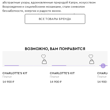
абстрактные узоры, вдохновленные природой Капри, искусством
Возрождения и сицилийскими мозаиками, стали символом
беззаботности, энергии и радости жизни.
В 2017 году на выставке Pitti Bimbo во Флоренции была представлена
ВСЕ ТОВАРЫ БРЕНДА
детская линия, которая практически полностью повторяет взрослые
коллекции. Emilio Pucci Junior - это настоящий взрыв цвета и позитива,
это выбор для активных и творческих детей, которые не боятся быть в
центре внимания. Одежда из мягкого шелкового джерси с культовыми
принтами Vivara дарит ощущение праздника и свободы каждый день.
ВОЗМОЖНО, ВАМ ПОНРАВИТСЯ
CHARLOTTE'S KIT
CHARLOTTE'S KIT
CHARLOT
Платье
Платье
Платье
14 900 ₽
14 900 ₽
14 900 ₽