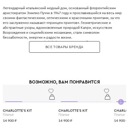
Легендарный итальянский модный дом, основанный флорентийским
аристократом Эмилио Пуччи в 1947 году и прославившийся на весь мир
своими фантастическими, оптическими и красочными принтами, за что
его заслуженно называют «принцем принтов». Геометрические и
абстрактные узоры, вдохновленные природой Капри, искусством
Возрождения и сицилийскими мозаиками, стали символом
беззаботности, энергии и радости жизни.
В 2017 году на выставке Pitti Bimbo во Флоренции была представлена
ВСЕ ТОВАРЫ БРЕНДА
детская линия, которая практически полностью повторяет взрослые
коллекции. Emilio Pucci Junior - это настоящий взрыв цвета и позитива,
это выбор для активных и творческих детей, которые не боятся быть в
центре внимания. Одежда из мягкого шелкового джерси с культовыми
принтами Vivara дарит ощущение праздника и свободы каждый день.
ВОЗМОЖНО, ВАМ ПОНРАВИТСЯ
CHARLOTTE'S KIT
CHARLOTTE'S KIT
CHARLOT
Платье
Платье
Платье
14 900 ₽
14 900 ₽
14 900 ₽