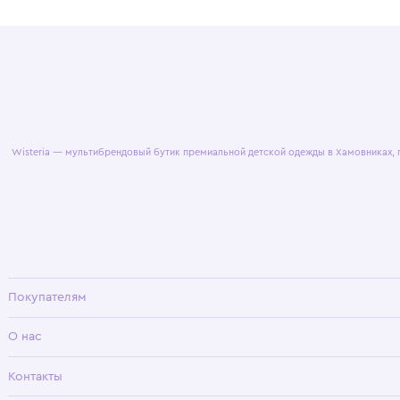
© 2025 WisteriaKids
Публична