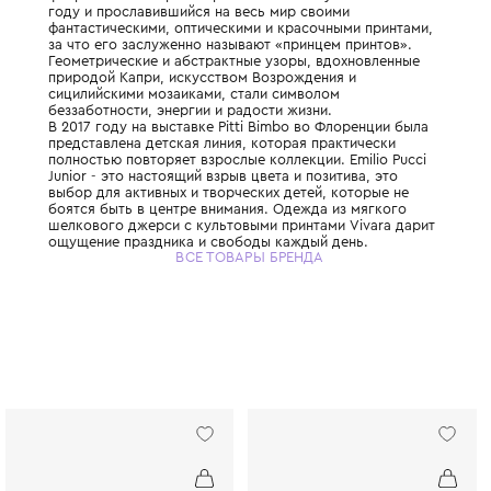
Легендарный итальянский модный дом, ос
флорентийским аристократом Эмилио Пучч
году и прославившийся на весь мир своим
фантастическими, оптическими и красочны
за что его заслуженно называют «принцем
Геометрические и абстрактные узоры, вд
природой Капри, искусством Возрождения
сицилийскими мозаиками, стали символом
беззаботности, энергии и радости жизни.
В 2017 году на выставке Pitti Bimbo во Фл
представлена детская линия, которая пра
полностью повторяет взрослые коллекции. 
Junior - это настоящий взрыв цвета и позит
выбор для активных и творческих детей, к
боятся быть в центре внимания. Одежда и
шелкового джерси с культовыми принтами
ощущение праздника и свободы каждый д
ВСЕ ТОВАРЫ БРЕНДА