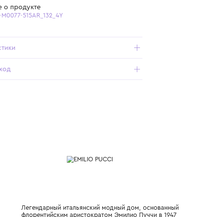
Бесплатная доставка от 15 000 ₽ по всей России
Подробнее о продукте
Арт. PY1C01-M0077-515AR_132_4Y
Характеристики
Состав и уход