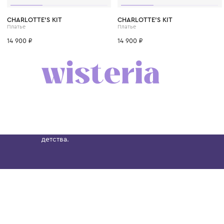
CHARLOTTE'S KIT
CHARLOTTE'S KIT
Платье
Платье
14 900 ₽
14 900 ₽
Бутик. Саввинская набережная, 13
Wisteria — мультибрендовый бутик премиальн
Хамовниках, представляющий более 60 брендо