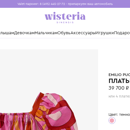
Valet-паркинг: 8 (495) 445-27-72 - припаркуем ваш авто
Бесплатная доставка при заказе от 15 000 ₽
Установите приложение, чтобы покупки были еще удо
нды
Малышам
Девочкам
Мальчикам
Обувь
Аксессуары
Игр