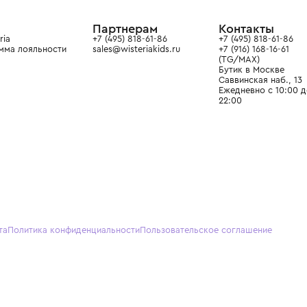
ain. Эстетика здесь воспитывает
тся частью прекрасного мира
О нас
Партнерам
Кон
О Wisteria
+7 (495) 818-61-86
+7 (49
Программа лояльности
sales@wisteriakids.ru
+7 (91
(TG/M
Бутик
Саввин
Ежедн
22:00