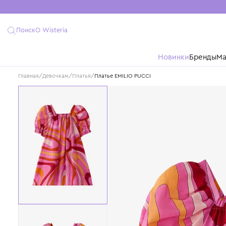
Поиск
О Wisteria
Новинки
Бре
Главная
/
Девочкам
/
Платья
/
Платье EMILIO PUCCI