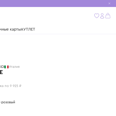
мобиль
бнее
ушки
Подарочные карты
АУТЛЕТ
EMILIO PUCCI
Италия
ПЛАТЬЕ
39 700 ₽
или 4 платежа по 9 925 ₽
Цвет: темно-розовый