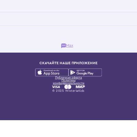
Бутик. Саввинская набережная, 13
ках, представляющий более 60 брендов сегмента люкс: Givenchy, Dolce&Gab
и навсегда становится частью прекрасного мира детс