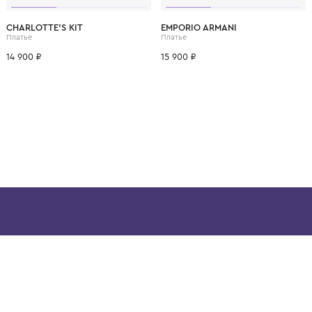
ВОЗМОЖНО, ВАМ ПОНРАВ
4 года
6 лет
CHARLOTTE'S KIT
EMPORIO ARMANI
Платье
Платье
14 900 ₽
15 900 ₽
ой детской одежды в
в сегмента люкс: Givenchy,