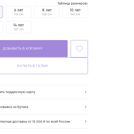
Размер
Таблица размеров
4 года
6 лет
8 лет
10 лет
104 см
116 см
128 см
140 см
12 лет
14 лет
152 см
167 см
ДОБАВИТЬ В КОРЗИНУ
КУПИТЬ В 1 КЛИК
Купить подарочную карту
Самовывоз из бутика