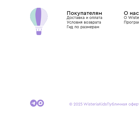
Dolce&Gabbana, Giorgio Armani, Elie Saab, Balm
вкус с первых дней жизни и навсегда станови
детства.
Покупателям
Доставка и оплата
Условия возврата
Гид по размерам