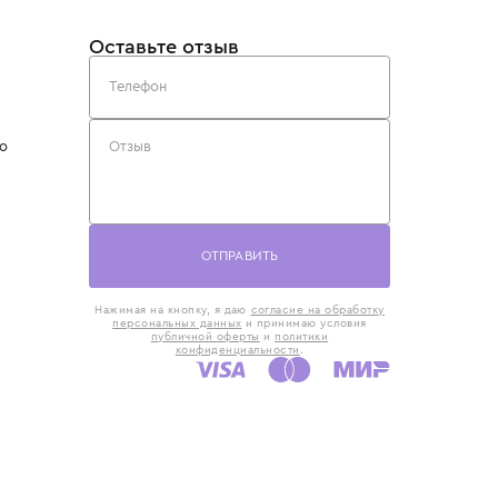
такты
Оставьте отзыв
5) 818-61-86
6) 168-16-61
AX)
 в Москве
ская наб., 13
евно с 10:00 до