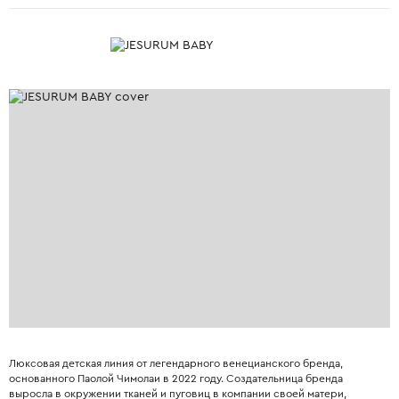
Люксовая детская линия от легендарного венецианского бренда,
основанного Паолой Чимолаи в 2022 году. Создательница бренда
выросла в окружении тканей и пуговиц в компании своей матери,