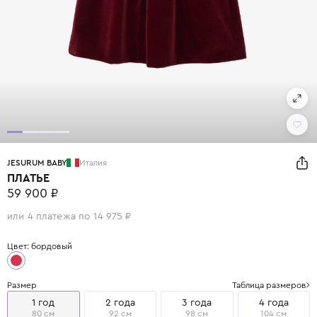
JESURUM BABY
Италия
ПЛАТЬЕ
59 900 ₽
или 4 платежа по 14 975 ₽
Цвет: бордовый
Размер
Таблица размеров
1 год
2 года
3 года
4 года
80 см
92 см
98 см
104 см